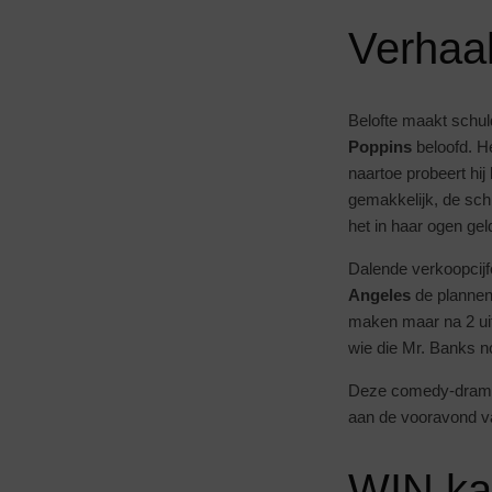
Verhaal
Belofte maakt schu
Poppins
beloofd. He
naartoe probeert hij 
gemakkelijk, de sch
het in haar ogen ge
Dalende verkoopcijf
Angeles
de plannen
maken maar na 2 uits
wie die Mr. Banks no
Deze comedy-drama-f
aan de vooravond v
WIN ka