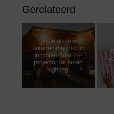
Gerelateerd
Jouw ultieme
entertainment room
F
inrichten: Van 4K-
vo
projector tot smart
lighting