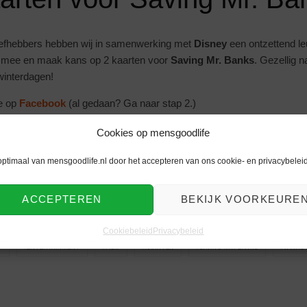
liefhebbers hebben wij in samenwerking met
Disney
een ontzettend l
 mee en maak kans op 2 kaarten voor
Saving Mr. Banks
. Gezellig 
interdagen!
e op
Facebook
(al gedaan? Ga naar stap 2.)
ze
winactie
op Facebook
Cookies op mensgoodlife
or
Saving Mr. Banks
!
optimaal van mensgoodlife.nl door het accepteren van ons cookie- en privacybeleid
llekeurig gekozen uit alle deelnemers op
12-12-2013
.
[ Deze actie is
ende misdaadfilms
op lifestyle blog mensgoodlife.
ACCEPTEREN
BEKIJK VOORKEURE
Cookiebeleid
Privacybeleid
Y
ENTERTAINMENT
FILM
KAARTEN
SAVING MR. BANKS
WINACT