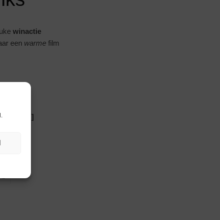
euke
winactie
naar een
warme
film
.
 gesloten ]
N
IE