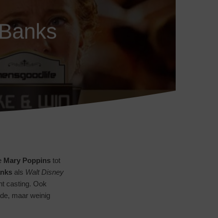
 Banks
e
Mary
Poppins
tot
nks
als
Walt Disney
ht casting. Ook
de, maar weinig