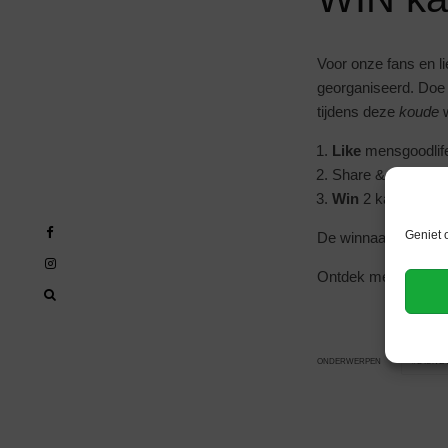
Voor onze fans en 
georganiseerd. Doe
tijdens deze
koude
w
Like
mensgoodlif
Share & Like on
Win
2 kaarten vo
Geniet 
De winnaar wordt wi
Ontdek meer
spann
DISNE
ONDERWERPEN