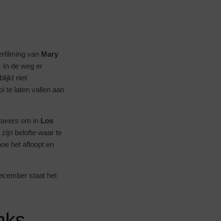
erfilming van
Mary
. In de weg er
lijkt niet
i te laten vallen aan
ravers
om in
Los
 zijn belofte waar te
hoe het afloopt en
ecember staat het
nks