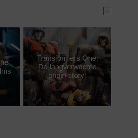
Transformers One:
che
De langverwachte
ilms
origin story!