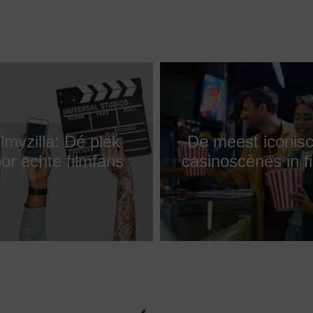
ilmyzilla: Dé plek
De meest iconis
or echte filmfans
casinoscènes in f