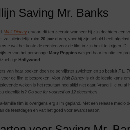
lijn Saving Mr. Banks
ld.
Walt
Disney
ervaart dit ten zeerste wanneer hij zijn dochters een v
t zal uiteindelijk ruim
20 jaar
duren, voor hij zijn schuld heeft afgelost
koste wat het koste de rechten voor de film in zijn bezit te krijgen. Dit b
rijfster van het personage
Mary Poppins
weigert haar creatie ten proo
ldzuchtige
Hollywood
.
ers van haar boeken doen de schrijfster zwichten en zo besluit
P.L. T
 voor de film te bespreken. Voor
Walt Disney
is dit de ideale kans om
lovende weken is het resultaat nog altijd niet daar. Vraag jij je nu af 
u eigenlijk is?
Go see for yourself op 12 december!
amilie film is overigens erg slim gepland. Met een release medio d
an de feestdagen en valt het goed voor awardseason.
arten voor Saving Mr. Ba