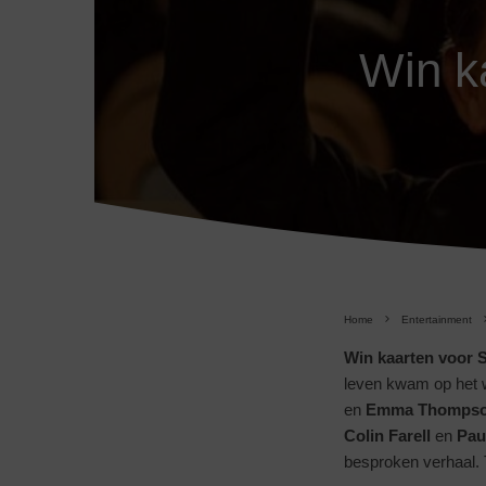
Win k
Home
Entertainment
Win kaarten voor 
leven kwam op het w
en
Emma
Thomps
Colin Farell
en
Pau
besproken verhaal. T