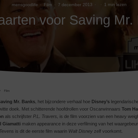
mensgoodlife
·
Film
·
7 december 2013
·
·
1 min lezen
aarten voor Saving Mr.
Film
Saving Mr. Banks
, het bijzondere verhaal hoe
Disney’s
legendarisch
itte doek. Met schitterende hoofdrollen voor Oscarwinnaars
Tom
Ha
on
als schrijfster
P.L. Travers,
is de film voorzien van een heavy weig
l Giamatti
maken appearance in deze verfilming van het waargebeur
evens is dit de eerste film waarin
Walt
Disney
zelf voorkomt.