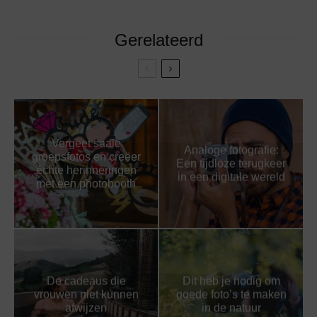
Gerelateerd
Vergeet saaie
Analoge fotografie:
groepsfotos en creëer
Een tijdloze terugkeer
échte herinneringen
in een digitale wereld
met een photobooth
De cadeaus die
Dit heb je nodig om
vrouwen niet kunnen
goede foto’s te maken
afwijzen
in de natuur