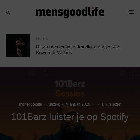
Muziek
Dit zijn de nieuwste draadloze oortjes van
Bowers & Wilkins
mensgoodlife
·
Muziek
·
4 januari 2018
·
·
1 min lezen
101Barz luister je op Spotify