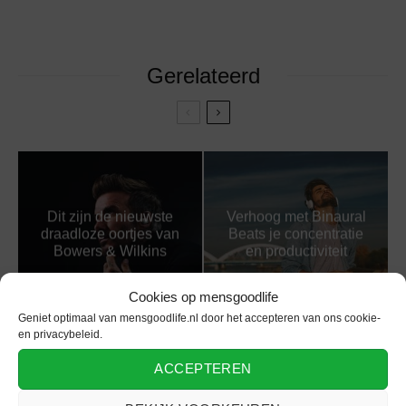
Gerelateerd
Dit zijn de nieuwste
Verhoog met Binaural
draadloze oortjes van
Beats je concentratie
Bowers & Wilkins
en productiviteit
Cookies op mensgoodlife
Geniet optimaal van mensgoodlife.nl door het accepteren van ons cookie-
en privacybeleid.
ACCEPTEREN
DJ of live band? Wat is
Ontdek je muzikale
de beste keuze voor
talent tijdens een