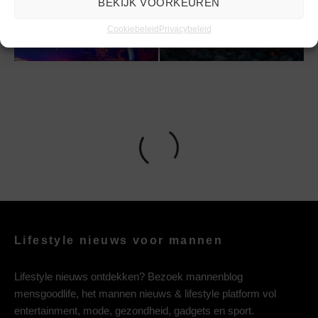
BEKIJK VOORKEUREN
jouw bedrijfsfeest?
djembé workshop
Cookiebeleid
Privacybeleid
Lifestyle nieuws voor mannen
Lifestyle nieuws ontdekken? Bezoek mannenblog
mensgoodlife, het mannen nieuws & lifestyle platform vol
entertainment, mode, gezondheid, gadgets en sport.