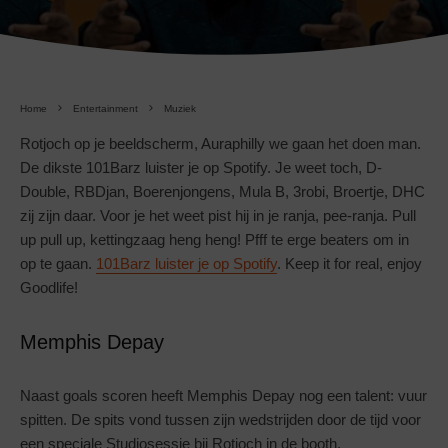
Home
Entertainment
Muziek
Rotjoch op je beeldscherm, Auraphilly we gaan het doen man.
De dikste 101Barz luister je op Spotify. Je weet toch, D-
Double, RBDjan, Boerenjongens, Mula B, 3robi, Broertje, DHC
zij zijn daar. Voor je het weet pist hij in je ranja, pee-ranja. Pull
up pull up, kettingzaag heng heng! Pfff te erge beaters om in
op te gaan.
101Barz luister je op Spotify
. Keep it for real, enjoy
Goodlife!
Memphis Depay
Naast goals scoren heeft Memphis Depay nog een talent: vuur
spitten. De spits vond tussen zijn wedstrijden door de tijd voor
een speciale Studiosessie bij Rotjoch in de booth.