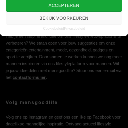
ACCEPTEREN
BEKIJK VOORKEUREN
Deel jouw idee met ons
Cookiebeleid
Privacybeleid
Heb je een inspirerend idee om ons lifestyle-nieuwsplatform te
verbeteren? We staan open voor jouw suggesties om onze
categorieën entertainment, mode, gezondheid, gadgets en
sport te verrijken. Door samen te werken kunnen we nog meer
mannen inspireren via ons lifestyleplatform voor mannen. Wil
je jouw idee delen met mensgoodlife? Stuur ons een e-mail via
het
contactformulier
.
Volg mensgoodlife
Volg ons op
Instagram
en geef ons een like op
Facebook
voor
dagelijkse mannelijke inspiratie. Ontvang actueel lifestyle