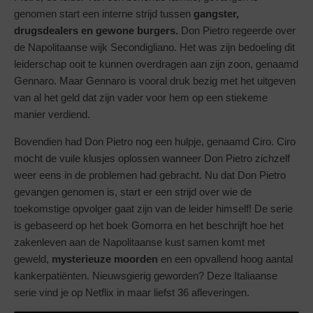
genomen start een interne strijd tussen
gangster,
drugsdealers en gewone burgers.
Don Pietro regeerde over
de Napolitaanse wijk Secondigliano. Het was zijn bedoeling dit
leiderschap ooit te kunnen overdragen aan zijn zoon, genaamd
Gennaro. Maar Gennaro is vooral druk bezig met het uitgeven
van al het geld dat zijn vader voor hem op een stiekeme
manier verdiend.
Bovendien had Don Pietro nog een hulpje, genaamd Ciro. Ciro
mocht de vuile klusjes oplossen wanneer Don Pietro zichzelf
weer eens in de problemen had gebracht. Nu dat Don Pietro
gevangen genomen is, start er een strijd over wie de
toekomstige opvolger gaat zijn van de leider himself! De serie
is gebaseerd op het boek Gomorra en het beschrijft hoe het
zakenleven aan de Napolitaanse kust samen komt met
geweld,
mysterieuze moorden
en een opvallend hoog aantal
kankerpatiënten. Nieuwsgierig geworden? Deze Italiaanse
serie vind je op Netflix in maar liefst 36 afleveringen.