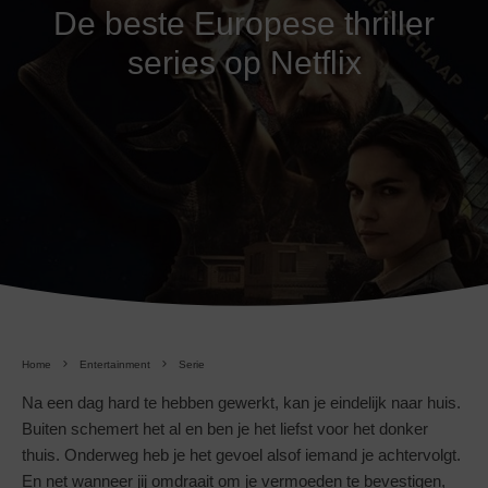
De beste Europese thriller
series op Netflix
Home
Entertainment
Serie
Na een dag hard te hebben gewerkt, kan je eindelijk naar huis.
Buiten schemert het al en ben je het liefst voor het donker
thuis. Onderweg heb je het gevoel alsof iemand je achtervolgt.
En net wanneer jij omdraait om je vermoeden te bevestigen,