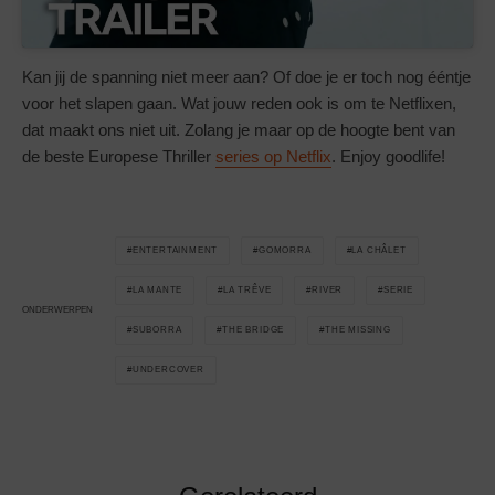
Kan jij de spanning niet meer aan? Of doe je er toch nog ééntje
voor het slapen gaan. Wat jouw reden ook is om te Netflixen,
dat maakt ons niet uit. Zolang je maar op de hoogte bent van
de beste Europese Thriller
series op Netflix
. Enjoy goodlife!
ENTERTAINMENT
GOMORRA
LA CHÂLET
LA MANTE
LA TRÊVE
RIVER
SERIE
ONDERWERPEN
SUBORRA
THE BRIDGE
THE MISSING
UNDERCOVER