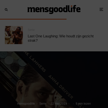
Serie
Last One Laughing: Wie houdt zijn gezicht
strak?
mensgoodlife
·
Serie
·
22 mei 2019
·
·
9 min lezen