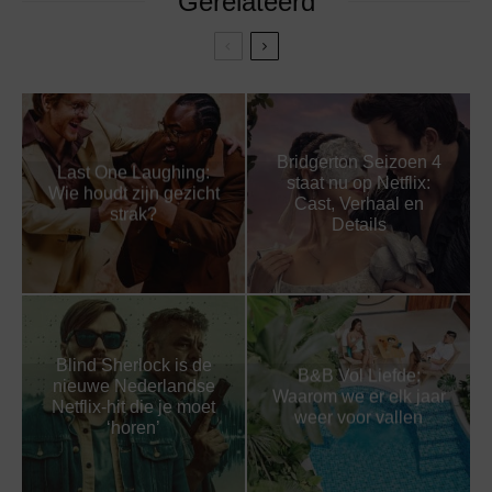
Gerelateerd
Bridgerton Seizoen 4
Last One Laughing:
staat nu op Netflix:
Wie houdt zijn gezicht
Cast, Verhaal en
strak?
Details
Blind Sherlock is de
B&B Vol Liefde:
nieuwe Nederlandse
Waarom we er elk jaar
Netflix-hit die je moet
weer voor vallen
‘horen’