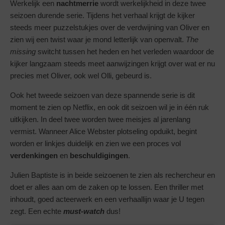
Werkelijk een
nachtmerrie
wordt werkelijkheid in deze twee
seizoen durende serie. Tijdens het verhaal krijgt de kijker
steeds meer puzzelstukjes over de verdwijning van Oliver en
zien wij een twist waar je mond letterlijk van openvalt.
The
missing
switcht tussen het heden en het verleden waardoor de
kijker langzaam steeds meet aanwijzingen krijgt over wat er nu
precies met Oliver, ook wel Olli, gebeurd is.
Ook het tweede seizoen van deze spannende serie is dit
moment te zien op Netflix, en ook dit seizoen wil je in één ruk
uitkijken. In deel twee worden twee meisjes al jarenlang
vermist. Wanneer Alice Webster plotseling opduikt, begint
worden er linkjes duidelijk en zien we een proces vol
verdenkingen
en
beschuldigingen
.
Julien Baptiste is in beide seizoenen te zien als rechercheur en
doet er alles aan om de zaken op te lossen. Een thriller met
inhoudt, goed acteerwerk en een verhaallijn waar je U tegen
zegt. Een echte
must-watch
dus!