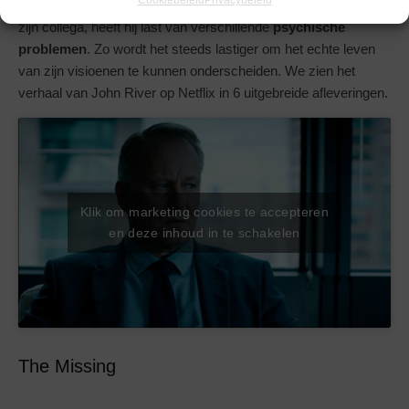
zijn leven als detective. Sinds hij getuigen was op de dood van
zijn collega, heeft hij last van verschillende
psychische
problemen
. Zo wordt het steeds lastiger om het echte leven
van zijn visioenen te kunnen onderscheiden. We zien het
verhaal van John River op Netflix in 6 uitgebreide afleveringen.
Klik om marketing cookies te accepteren
en deze inhoud in te schakelen
The Missing