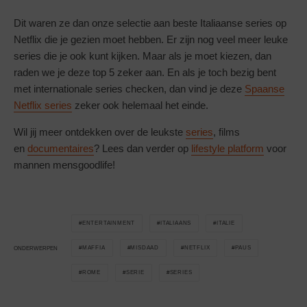
Dit waren ze dan onze selectie aan beste Italiaanse series op
Netflix die je gezien moet hebben. Er zijn nog veel meer leuke
series die je ook kunt kijken. Maar als je moet kiezen, dan
raden we je deze top 5 zeker aan. En als je toch bezig bent
met internationale series checken, dan vind je deze
Spaanse
Netflix series
zeker ook helemaal het einde.
Wil jij meer ontdekken over de leukste
series
, films
en
documentaires
? Lees dan verder op
lifestyle platform
voor
mannen mensgoodlife!
ENTERTAINMENT
ITALIAANS
ITALIE
MAFFIA
MISDAAD
NETFLIX
PAUS
ONDERWERPEN
ROME
SERIE
SERIES