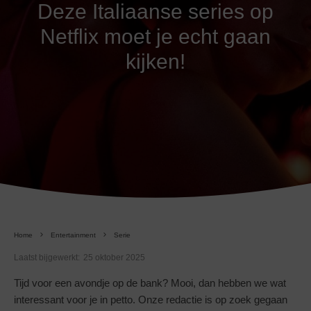
Deze Italiaanse series op
Netflix moet je echt gaan
kijken!
Home
Entertainment
Serie
Laatst bijgewerkt:
25 oktober 2025
Tijd voor een avondje op de bank? Mooi, dan hebben we wat
interessant voor je in petto. Onze redactie is op zoek gegaan