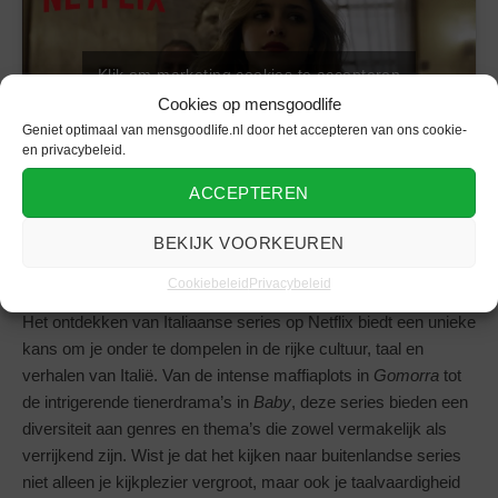
Klik om marketing cookies te accepteren
en deze inhoud in te schakelen
Cookies op mensgoodlife
Geniet optimaal van mensgoodlife.nl door het accepteren van ons cookie-
en privacybeleid.
ACCEPTEREN
BEKIJK VOORKEUREN
Conclusie Italiaanse Netflix series
Cookiebeleid
Privacybeleid
Het ontdekken van Italiaanse series op Netflix biedt een unieke
kans om je onder te dompelen in de rijke cultuur, taal en
verhalen van Italië. Van de intense maffiaplots in
Gomorra
tot
de intrigerende tienerdrama’s in
Baby
, deze series bieden een
diversiteit aan genres en thema’s die zowel vermakelijk als
verrijkend zijn. Wist je dat het kijken naar buitenlandse series
niet alleen je kijkplezier vergroot, maar ook je taalvaardigheid