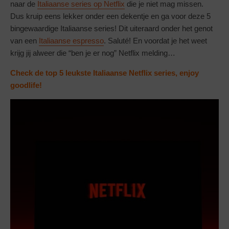
naar de
Italiaanse series
op
Netflix
die je niet mag missen.
Dus kruip eens lekker onder een dekentje en ga voor deze 5
bingewaardige Italiaanse series! Dit uiteraard onder het genot
van een
Italiaanse espresso
. Saluté! En voordat je het weet
krijg jij alweer die “ben je er nog” Netflix melding…
Check de top 5 leukste Italiaanse Netflix series, enjoy
goodlife!