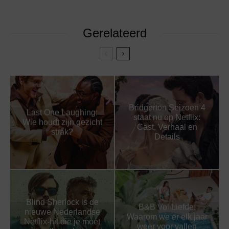
Gerelateerd
Bridgerton Seizoen 4
Last One Laughing:
staat nu op Netflix:
Wie houdt zijn gezicht
Cast, Verhaal en
strak?
Details
Blind Sherlock is de
B&B Vol Liefde:
nieuwe Nederlandse
Waarom we er elk jaar
Netflix-hit die je moet
weer voor vallen