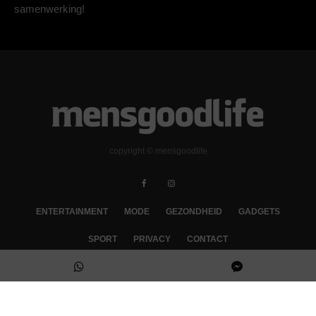
samenwerking!
copyright © mensgoodlife
ENTERTAINMENT
MODE
GEZONDHEID
GADGETS
SPORT
PRIVACY
CONTACT