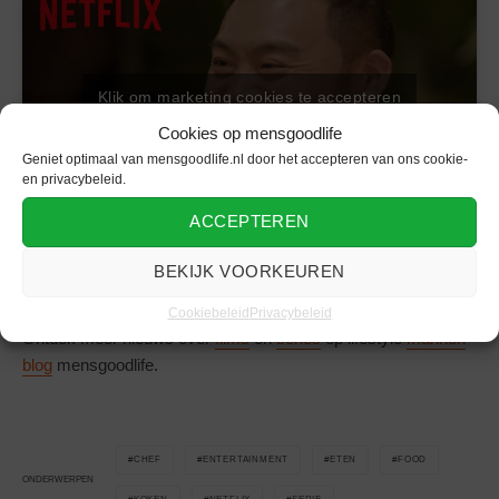
Klik om marketing cookies te accepteren
en deze inhoud in te schakelen
Cookies op mensgoodlife
Geniet optimaal van mensgoodlife.nl door het accepteren van ons cookie-
en privacybeleid.
ACCEPTEREN
Leer thuis koken als een echte “chef-kok” met Netflix,
BEKIJK VOORKEUREN
enjoy goodlife!
Cookiebeleid
Privacybeleid
Ontdek meer nieuws over
films
en
series
op lifestyle
mannen
blog
mensgoodlife.
CHEF
ENTERTAINMENT
ETEN
FOOD
ONDERWERPEN