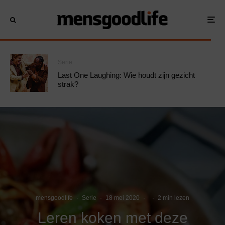
Serie
Last One Laughing: Wie houdt zijn gezicht
strak?
mensgoodlife
·
Serie
·
18 mei 2020
·
·
2 min lezen
Leren koken met deze