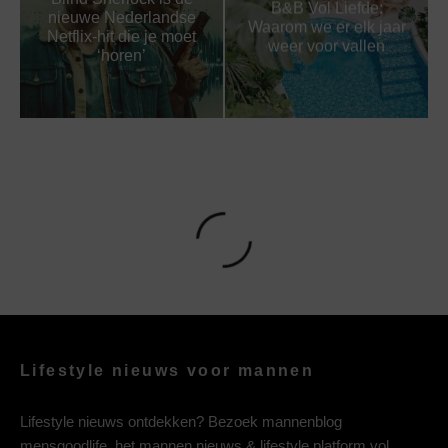
B&B Vol Liefde:
nieuwe Nederlandse
Waarom we er elk jaar
Netflix-hit die je moet
weer voor vallen
‘horen’
Lifestyle nieuws voor mannen
Lifestyle nieuws ontdekken? Bezoek mannenblog
mensgoodlife, het mannen nieuws & lifestyle platform vol