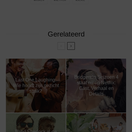
KOKEN
NETFLIX
SERIE
Gerelateerd
Bridgerton Seizoen 4
Last One Laughing:
staat nu op Netflix:
Wie houdt zijn gezicht
Cast, Verhaal en
strak?
Details
Blind Sherlock is de