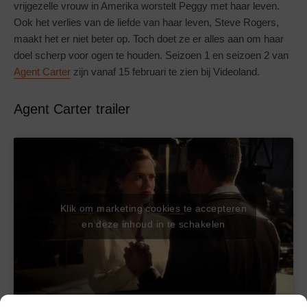
vrijgezelle vrouw in Amerika worstelt Peggy met haar leven.
Ook het verlies van de liefde van haar leven, Steve Rogers,
maakt het er niet beter op. Toch doet ze er alles aan om haar
doel scherp voor ogen te houden. Seizoen 1 en seizoen 2 van
Agent Carter
zijn vanaf 15 februari te zien bij Videoland.
Agent Carter trailer
Klik om marketing cookies te accepteren
en deze inhoud in te schakelen