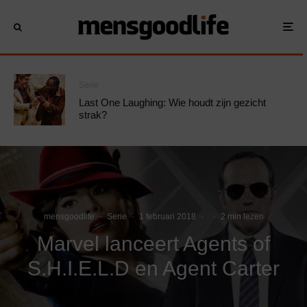
Serie
Last One Laughing: Wie houdt zijn gezicht
strak?
mensgoodlife
·
Serie
·
1 februari 2018
·
·
2 min lezen
Marvel lanceert Agents of
S.H.I.E.L.D en Agent Carter