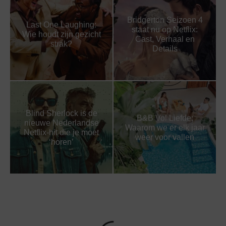
Bridgerton Seizoen 4
Last One Laughing:
staat nu op Netflix:
Wie houdt zijn gezicht
Cast, Verhaal en
strak?
Details
Blind Sherlock is de
B&B Vol Liefde:
nieuwe Nederlandse
Waarom we er elk jaar
Netflix-hit die je moet
weer voor vallen
‘horen’