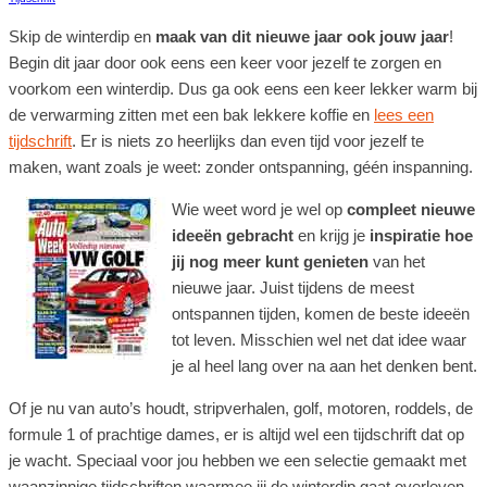
Skip de winterdip en
maak van dit nieuwe jaar ook jouw jaar
!
Begin dit jaar door ook eens een keer voor jezelf te zorgen en
voorkom een winterdip. Dus ga ook eens een keer lekker warm bij
de verwarming zitten met een bak lekkere koffie en
lees een
tijdschrift
. Er is niets zo heerlijks dan even tijd voor jezelf te
maken, want zoals je weet: zonder ontspanning, géén inspanning.
Wie weet word je wel op
compleet nieuwe
ideeën gebracht
en krijg je
inspiratie hoe
jij nog meer kunt genieten
van het
nieuwe jaar. Juist tijdens de meest
ontspannen tijden, komen de beste ideeën
tot leven. Misschien wel net dat idee waar
je al heel lang over na aan het denken bent.
Of je nu van auto’s houdt, stripverhalen, golf, motoren, roddels, de
formule 1 of prachtige dames, er is altijd wel een tijdschrift dat op
je wacht. Speciaal voor jou hebben we een selectie gemaakt met
waanzinnige tijdschriften waarmee jij de winterdip gaat overleven.