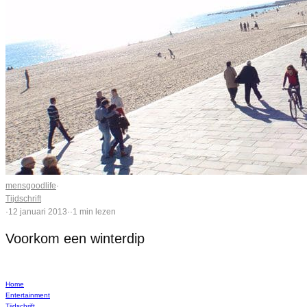
mensgoodlife
·
Tijdschrift
·
12 januari 2013
·
·
1 min lezen
Voorkom een winterdip
Home
Entertainment
Tijdschrift