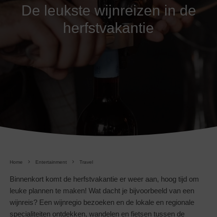
De leukste wijnreizen in de
herfstvakantie
Home
Entertainment
Travel
Binnenkort komt de herfstvakantie er weer aan, hoog tijd om
leuke plannen te maken! Wat dacht je bijvoorbeeld van een
wijnreis? Een wijnregio bezoeken en de lokale en regionale
specialiteiten ontdekken, wandelen en fietsen tussen de