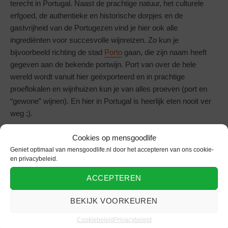
terecht in Portugal. Naast de prachtige natuur, het culturele
erfgoed, de authentieke en historische dorpjes en de
gastvrijheid van de Portugezen vind je hier ook alle
ingrediënten voor succesvolle wijnreizen. Zo kun je
bijvoorbeeld richting de stad
Porto
gaan, die zijn naam heeft
gegeven aan de bekende portwijn. Port van over de hele
wereld wordt vanuit hier geëxporteerd en in prachtige
proeflokalen en wijnhuizen kun je van alles proeven (port en
“gewone” wijnen). En hier in Portugal is heerlijk eten nooit ver
weg ;).
Beleef een heerlijke wijnreis in de herfstvakantie, enjoy
Cookies op mensgoodlife
goodlife!
Geniet optimaal van mensgoodlife.nl door het accepteren van ons cookie-
en privacybeleid.
ACCEPTEREN
BEKIJK VOORKEUREN
Klik om marketing cookies te accepteren
Cookiebeleid
Privacybeleid
en deze inhoud in te schakelen