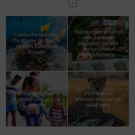
Transformeer je tuin tot
Caribische vakantie?
een wereldse
De ultieme 16-daagse
staycation met een
rondreis Curaçao &
loungeset voor
Bonaire
reisliefhebbers
Het is weer tijd om na
Dit is waarom
te denken over je grote
iedereen een keer op
vakantie
safari moet