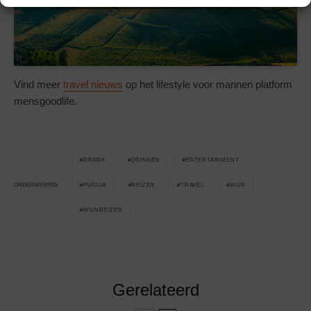
Vind meer
travel nieuws
op het lifestyle voor mannen platform
mensgoodlife.
DRANK
DRINKEN
ENTERTAINMENT
PUGLIA
REIZEN
TRAVEL
WIJN
ONDERWERPEN
WIJNREIZEN
Gerelateerd