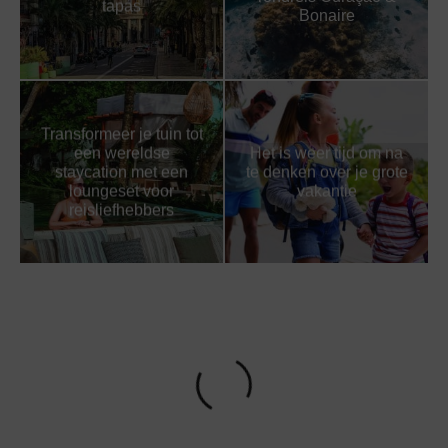
tapas
Bonaire
Transformeer je tuin tot
een wereldse
Het is weer tijd om na
staycation met een
te denken over je grote
loungeset voor
vakantie
reisliefhebbers