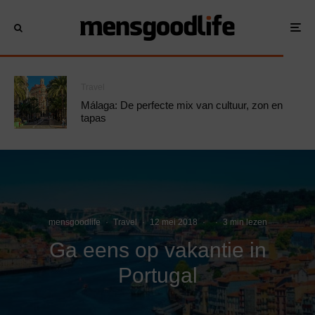
Travel
Málaga: De perfecte mix van cultuur, zon en
tapas
mensgoodlife
·
Travel
·
12 mei 2018
·
·
3 min lezen
Ga eens op vakantie in
Portugal