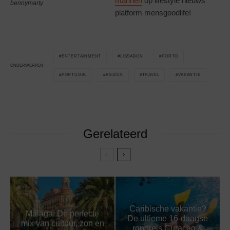
mannen
op lifestyle nieuws
bennymarty
platform mensgoodlife!
ENTERTAINMENT
LISSABON
PORTO
ONDERWERPEN
PORTUGAL
REIZEN
TRAVEL
VAKANTIE
Gerelateerd
Caribische vakantie?
Málaga: De perfecte
De ultieme 16-daagse
mix van cultuur, zon en
rondreis Curaçao &