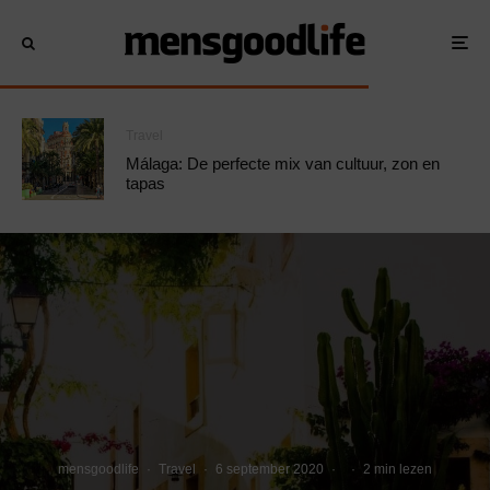
Travel
Málaga: De perfecte mix van cultuur, zon en
tapas
mensgoodlife
·
Travel
·
6 september 2020
·
·
2 min lezen