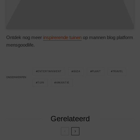
Ontdek nog meer
inspirerende tuinen
op mannen blog platform
mensgoodlife.
ENTERTAINMENT
IBIZA
PLANT
TRAVEL
ONDERWERPEN
TUIN
VAKANTIE
Gerelateerd