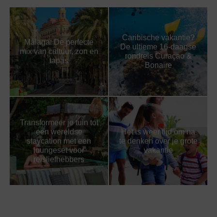
Caribische vakantie?
Málaga: De perfecte
De ultieme 16-daagse
mix van cultuur, zon en
rondreis Curaçao &
tapas
Bonaire
Transformeer je tuin tot
een wereldse
Het is weer tijd om na
staycation met een
te denken over je grote
loungeset voor
vakantie
reisliefhebbers