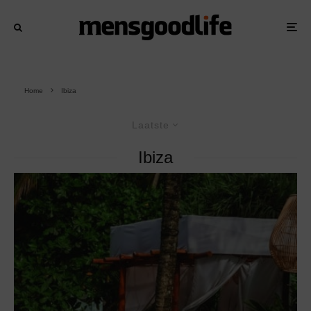
Home
Ibiza
Laatste
Ibiza