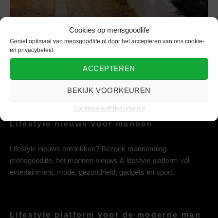
Cookies op mensgoodlife
Geniet optimaal van mensgoodlife.nl door het accepteren van ons cookie-
en privacybeleid.
ACCEPTEREN
BEKIJK VOORKEUREN
Cookiebeleid
Privacybeleid
Lifestyle nieuws voor mannen
Lifestyle nieuws ontdekken? Bezoek mannenblog
mensgoodlife, het mannen nieuws & lifestyle platform vol
entertainment, mode, gezondheid, gadgets en sport.
Lifestyle platform voor de moderne man