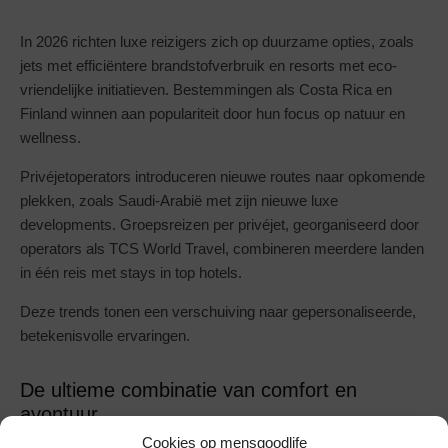
In 2026 richten luxe reizigers zich op duurzame opties, zoals
jets met efficiëntere brandstofverbruik en resorts met eco-
vriendelijke initiatieven. Bestemmingen als Costa Rica en
Finland winnen aan populariteit door hun focus op natuur en
wellness.
Privéjetoperators introduceren nieuwe routes naar opkomende
plekken, zoals Saudi-Arabië met zijn nieuwe luxe
developments. Groepsreizen per privéjet, georganiseerd door
operators als TCS World Travel, combineren meerdere landen
in één reis met stays in top hotels.
Deze trends tonen een verschuiving naar gepersonaliseerde,
betekenisvolle ervaringen.
De ultieme combinatie van comfort en
avontuur
Cookies op mensgoodlife