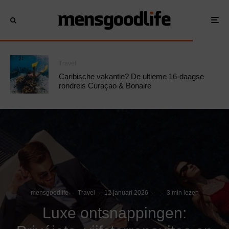
Travel
Caribische vakantie? De ultieme 16-daagse
rondreis Curaçao & Bonaire
mensgoodlife
·
Travel
·
12 januari 2026
·
·
3 min lezen
Luxe ontsnappingen: