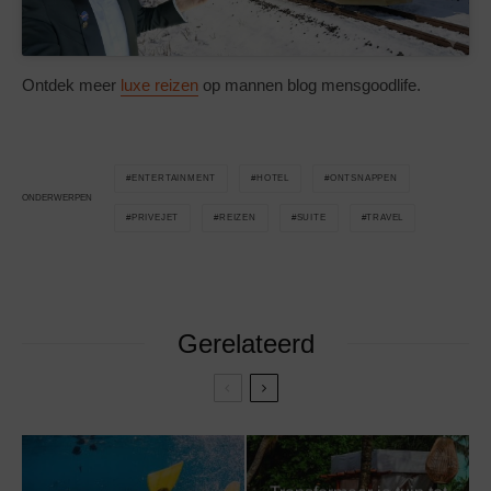
Ontdek meer
luxe reizen
op mannen blog mensgoodlife.
ENTERTAINMENT
HOTEL
ONTSNAPPEN
ONDERWERPEN
PRIVEJET
REIZEN
SUITE
TRAVEL
Gerelateerd