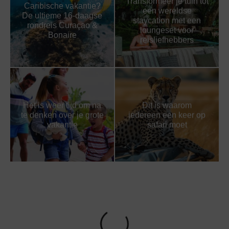
Transformeer je tuin tot
Caribische vakantie?
een wereldse
De ultieme 16-daagse
staycation met een
rondreis Curaçao &
loungeset voor
Bonaire
reisliefhebbers
Het is weer tijd om na
Dit is waarom
te denken over je grote
iedereen een keer op
vakantie
safari moet