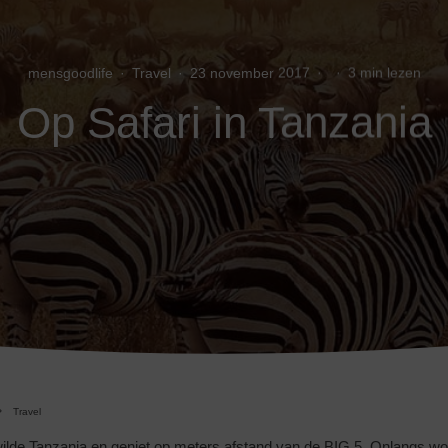
mensgoodlife
·
Travel
·
23 november 2017
·
·
3 min lezen
Op Safari in Tanzania
Travel
 wilde Tanzania en geniet op meters afstand van de BIG 5. Onlangs w