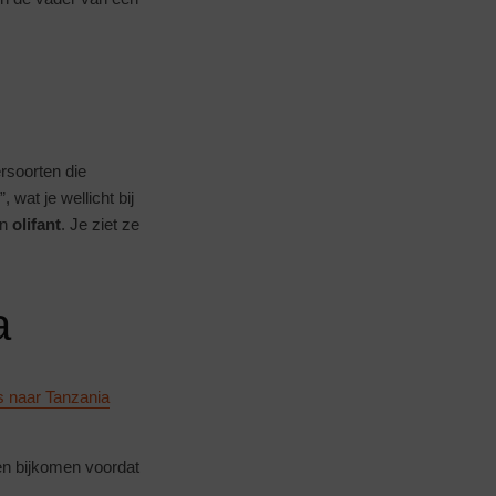
ersoorten die
, wat je wellicht bij
n
olifant
. Je ziet ze
a
s naar Tanzania
ven bijkomen voordat