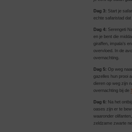
Dag 3:
Start je saf
echte safaristad dat
Dag 4:
Serengeti Nat
en je bent die midda
giraffen, impala’s e
overvloed. In de av
overnachting.
Dag 5:
Op weg naa
gazelles hun prooi 
dieren op weg zijn 
overnachting bij de
Dag 6:
Na het ontbi
oases zijn er te be
waaronder olifanten,
zeldzame zwarte neu