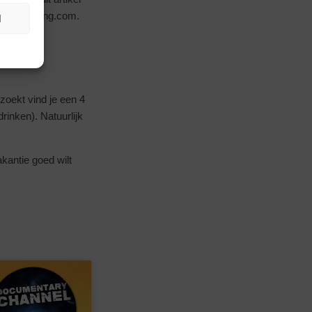
n via Booking.com.
N
 zoekt vind je een 4
rinken). Natuurlijk
akantie goed wilt