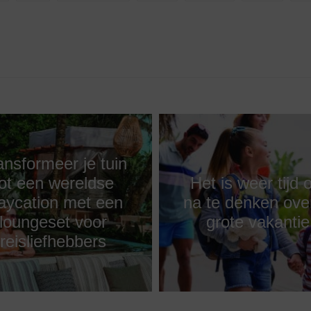
ansformeer je tuin
tot een wereldse
Het is weer tijd
aycation met een
na te denken over
loungeset voor
grote vakantie
reisliefhebbers