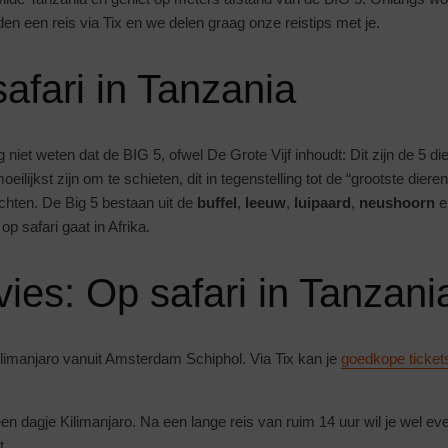
en een reis via Tix en we delen graag onze reistips met je.
afari in Tanzania
 niet weten dat de BIG 5, ofwel De Grote Vijf inhoudt: Dit zijn de 5 di
eilijkst zijn om te schieten, dit in tegenstelling tot de “grootste dieren”
hten. De Big 5 bestaan uit de
buffel
,
leeuw
,
luipaard
,
neushoorn
e
op safari gaat in Afrika.
ies: Op safari in Tanzani
ilimanjaro vanuit Amsterdam Schiphol. Via Tix kan je
goedkope ticket
n dagje Kilimanjaro. Na een lange reis van ruim 14 uur wil je wel e
t.