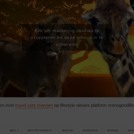
Klik om marketing cookies te
accepteren en deze inhoud in te
schakelen
len over
travel voor mannen
op lifestyle nieuws platform mensgoodlife
A
BIG 5
ENTERTAINMENT
SAFARI
TANZANIA
TRAVEL
ZA