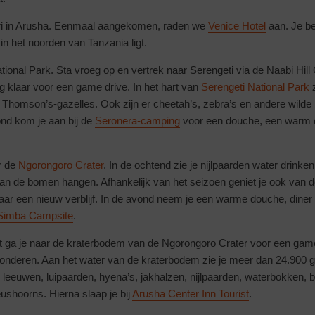
ari in Arusha. Eenmaal aangekomen, raden we
Venice Hotel
aan. Je be
 in het noorden van Tanzania ligt.
ional Park. Sta vroeg op en vertrek naar Serengeti via de Naabi Hil
g klaar voor een game drive. In het hart van
Serengeti National Park
z
n Thomson’s-gazelles. Ook zijn er cheetah’s, zebra’s en andere wilde
ond kom je aan bij de
Seronera-camping
voor een douche, een warm 
r de
Ngorongoro Crater
. In de ochtend zie je nijlpaarden water drink
aan de bomen hangen. Afhankelijk van het seizoen geniet je ook van d
naar een nieuw verblijf. In de avond neem je een warme douche, diner 
Simba Campsite
.
jt ga je naar de kraterbodem van de Ngorongoro Crater voor een game
wonderen. Aan het water van de kraterbodem zie je meer dan 24.900 g
 leeuwen, luipaarden, hyena’s, jakhalzen, nijlpaarden, waterbokken, 
shoorns. Hierna slaap je bij
Arusha Center Inn Tourist
.