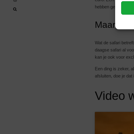
hebben geadviseerd 
Maar wat 
Wat de safari betref
daagse safari al voo
kan je ook voor excl
Een ding is zeker, a
afsluiten, doe je dat
Video w