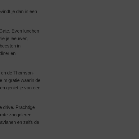
vindt je dan in een
l Gate. Even lunchen
ie je leeuwen,
 beesten in
diner en
en en de Thomson-
e migratie waarin de
en geniet je van een
 drive. Prachtige
rote zoogdieren,
bavianen en zelfs de