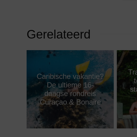
Gerelateerd
Tr
Caribische vakantie?
De ultieme 16-
st
daagse rondreis
Curaçao & Bonaire