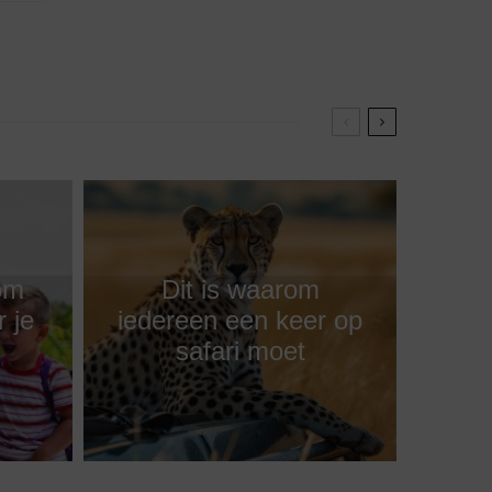
 om
Dit is waarom
 je
iedereen een keer op
safari moet