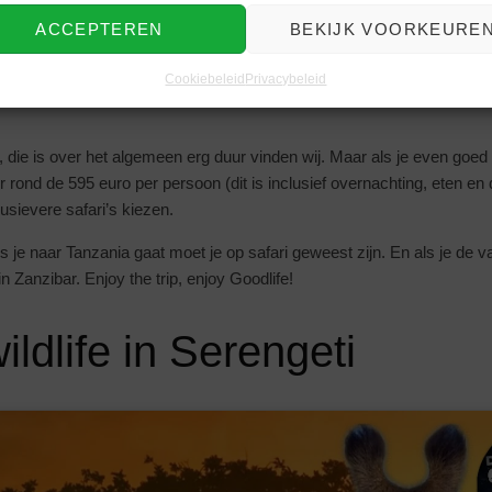
zijn over het algemeen voordelig, de prijs moet je even zelf checke
ACCEPTEREN
BEKIJK VOORKEURE
Cookiebeleid
Privacybeleid
kost het dan?
t, die is over het algemeen erg duur vinden wij. Maar als je even goed
r rond de 595 euro per persoon (dit is inclusief overnachting, eten en d
usievere safari’s kiezen.
ls je naar Tanzania gaat moet je op safari geweest zijn. En als je de v
 in Zanzibar. Enjoy the trip, enjoy Goodlife!
ildlife in Serengeti