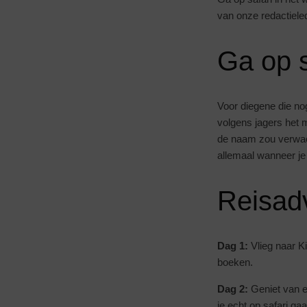
van onze redactieled
Ga op s
Voor diegene die nog
volgens jagers het mo
de naam zou verwac
allemaal wanneer je 
Reisadv
Dag 1:
Vlieg naar K
boeken.
Dag 2:
Geniet van ee
je echt op safari gaa