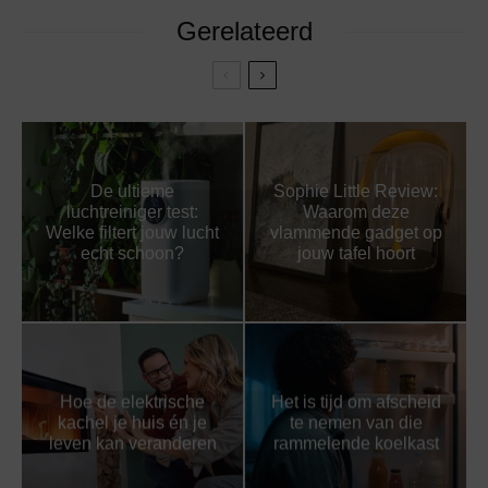
Gerelateerd
De ultieme
Sophie Little Review:
luchtreiniger test:
Waarom deze
Welke filtert jouw lucht
vlammende gadget op
echt schoon?
jouw tafel hoort
Hoe de elektrische
Het is tijd om afscheid
kachel je huis én je
te nemen van die
leven kan veranderen
rammelende koelkast