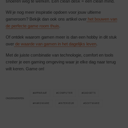
snoeren weg te werken. Een clean desk = een clean mind.
Wil je nog meer inspiratie opdoen voor jouw ultieme
gameroom? Bekijk dan ook ons artikel over
het bouwen van
de perfecte game room thuis
.
Of ontdek waarom gamen meer is dan een hobby in dit stuk
over
de waarde van gamen in het dagelijks leven
.
Met de juiste combinatie van technologie, comfort en tools
creëer je een gaming omgeving waar je elke dag naar terug
wilt keren. Game on!
APPARAAT
COMPUTER
GADGETS
ONDERWERPEN
HARDWARE
INTERIEUR
SOFTWARE