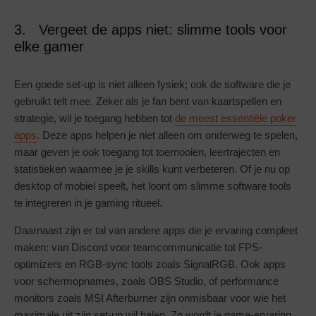
3. Vergeet de apps niet: slimme tools voor
elke gamer
Een goede set-up is niet alleen fysiek; ook de software die je
gebruikt telt mee. Zeker als je fan bent van kaartspellen en
strategie, wil je toegang hebben tot
de meest essentiële poker
apps
. Deze apps helpen je niet alleen om onderweg te spelen,
maar geven je ook toegang tot toernooien, leertrajecten en
statistieken waarmee je je skills kunt verbeteren. Of je nu op
desktop of mobiel speelt, het loont om slimme software tools
te integreren in je gaming ritueel.
Daarnaast zijn er tal van andere apps die je ervaring compleet
maken: van Discord voor teamcommunicatie tot FPS-
optimizers en RGB-sync tools zoals SignalRGB. Ook apps
voor schermopnames, zoals OBS Studio, of performance
monitors zoals MSI Afterburner zijn onmisbaar voor wie het
maximale uit zijn set-up wil halen. Zo wordt je game-ervaring