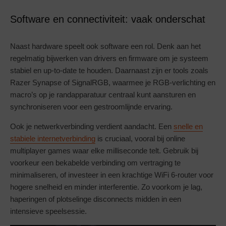
Software en connectiviteit: vaak onderschat
Naast hardware speelt ook software een rol. Denk aan het
regelmatig bijwerken van drivers en firmware om je systeem
stabiel en up-to-date te houden. Daarnaast zijn er tools zoals
Razer Synapse of SignalRGB, waarmee je RGB-verlichting en
macro’s op je randapparatuur centraal kunt aansturen en
synchroniseren voor een gestroomlijnde ervaring.
Ook je netwerkverbinding verdient aandacht. Een
snelle en
stabiele internetverbinding
is cruciaal, vooral bij online
multiplayer games waar elke milliseconde telt. Gebruik bij
voorkeur een bekabelde verbinding om vertraging te
minimaliseren, of investeer in een krachtige WiFi 6-router voor
hogere snelheid en minder interferentie. Zo voorkom je lag,
haperingen of plotselinge disconnects midden in een
intensieve speelsessie.