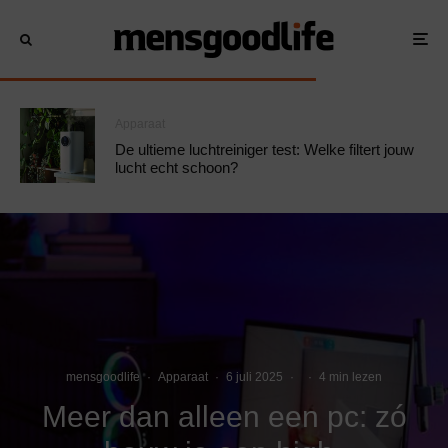
Apparaat
De ultieme luchtreiniger test: Welke filtert jouw
lucht echt schoon?
mensgoodlife
·
Apparaat
·
6 juli 2025
·
·
4 min lezen
Meer dan alleen een pc: zó