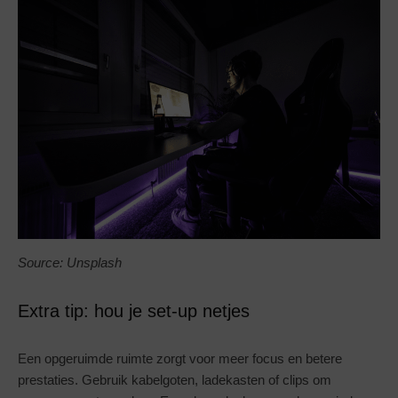
Source: Unsplash
Extra tip: hou je set-up netjes
Een opgeruimde ruimte zorgt voor meer focus en betere
prestaties. Gebruik kabelgoten, ladekasten of clips om