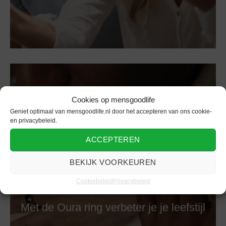
Cookies op mensgoodlife
Geniet optimaal van mensgoodlife.nl door het accepteren van ons cookie-
en privacybeleid.
ACCEPTEREN
BEKIJK VOORKEUREN
Cookiebeleid
Privacybeleid
Apparaat
Met de Oura ring verbeter je je leefstijl