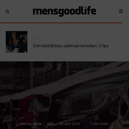
Auto
Een bedrijfsbus optimaal benutten: 3 tips
mensgoodlife
·
Auto
·
28 april 2019
·
·
2 min lezen