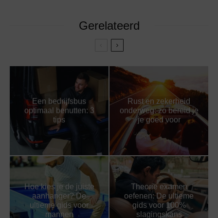
Gerelateerd
Een bedrijfsbus
Rust en zekerheid
optimaal benutten: 3
onderweg: zo bereid je
tips
je goed voor
Hoe kies je de juiste
Theorie examen
aanhanger? De
oefenen: De ultieme
ultieme gids voor
gids voor 100%
mannen
slagingskans