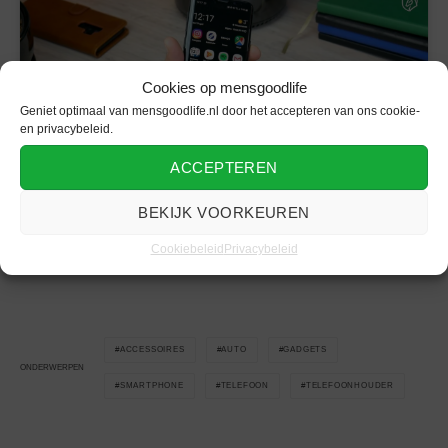
Cookies op mensgoodlife
Klik om marketing cookies te accepteren
en deze inhoud in te schakelen
Geniet optimaal van mensgoodlife.nl door het accepteren van ons cookie-
en privacybeleid.
ACCEPTEREN
BEKIJK VOORKEUREN
Ontdek meer
auto’s voor mannen
op lifestyle nieuws voor
Cookiebeleid
Privacybeleid
mannen platform mensgoodlife.
ACCESSOIRES
AUTO
GADGETS
ONDERWERPEN
SMARTPHONE
TELEFOON
TELEFOONHOUDER