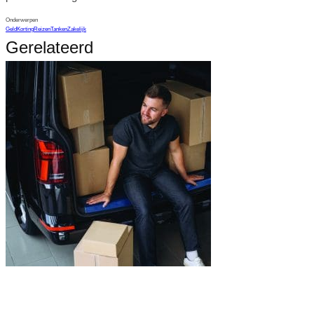
Onderwerpen
Geld
Korting
Reizen
Tanken
Zakelijk
Gerelateerd
Een bedrijfsbus optimaal benutten: 3 tips