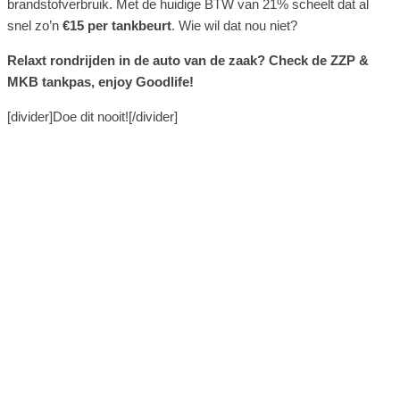
brandstofverbruik. Met de huidige BTW van 21% scheelt dat al
snel zo’n
€15 per tankbeurt
. Wie wil dat nou niet?
Relaxt rondrijden in de auto van de zaak? Check de ZZP &
MKB tankpas, enjoy Goodlife!
[divider]Doe dit nooit![/divider]