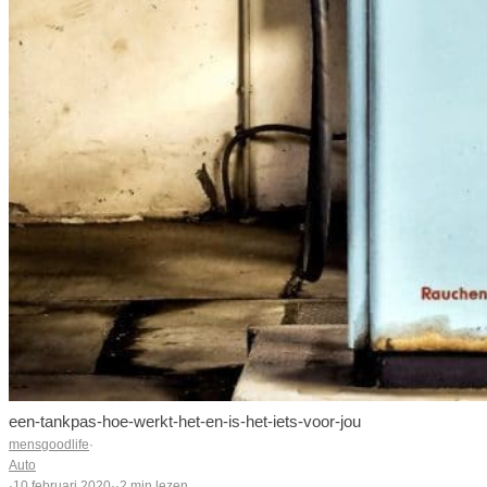
een-tankpas-hoe-werkt-het-en-is-het-iets-voor-jou
mensgoodlife
·
Auto
·
10 februari 2020
·
·
2 min lezen