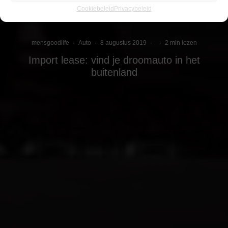
Cookiebeleid
Privacybeleid
mensgoodlife
·
Auto
·
8 augustus 2019
·
·
2 min lezen
Import lease: vind je droomauto in het
buitenland