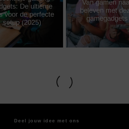
Van gamen naa
dgets: De ultieme
beleven met de
s voor de perfecte
gamegadgets
setup (2025)
Deel jouw idee met ons