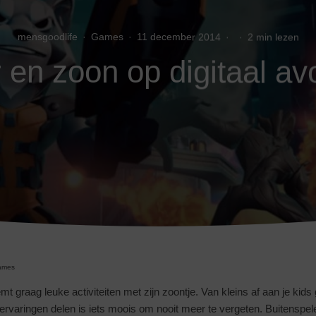
mensgoodlife
·
Games
·
11 december 2014
·
·
2 min lezen
 en zoon op digitaal av
ames
 graag leuke activiteiten met zijn zoontje. Van kleins af aan je kids
rvaringen delen is iets moois om nooit meer te vergeten. Buitenspel