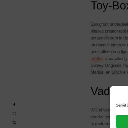
Toy-Bo
Een groot onderdeel
nieuwe creator tool
personaliseren in d
toegang is hiervoor
hoeft alleen een fi
modus
is aanwezig i
Disney Originals T
Merida, en Stitch e
Vader e
Geniet 
Wie al veel persona
voortzetten: al die 
te maken worden vo