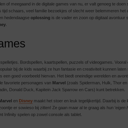
pelen of meegaand in de digitale games van nu, er valt genoeg te doe
s tijd schaars, veel familie bezoekjes of slecht weer belemmeren het
 Een hedendaagse
oplossing
is de vader en zoon op digitaal avontuur 
ney
.
games
 spelletjes. Bordspellen, kaartspellen, puzzels of videogames. Vooral
lair bij de kids waarbij ze hun fantasie en creativiteit kunnen laten
is een goed voorbeeld hiervan. Het biedt oneindige werelden en avontu
de favoriete personages van
Marvel
(zoals Spiderman, Hulk, Thor en
adin, Donald Duck, Kapitein Jack Sparrow en Cars) kunt betrekken.
Marvel
en
Disney
maakt het stoer en leuk tegelijkertijd. Daarbij is de
oontje er sowieso bij zitten! Ze gaan maar al te graag als hun ‘
eigen 
nt Infinity spelen op zowel console als tablet.