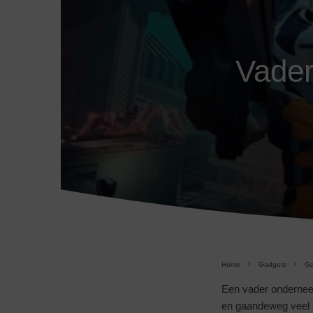
Vader
Home
Gadgets
G
Een vader onderneemt
en gaandeweg veel e