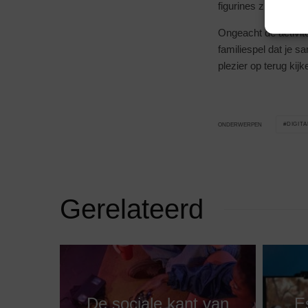
figurines zijn enkel
Ongeacht de activite
familiespel dat je s
plezier op terug kijk
DIGIT
ONDERWERPEN
Gerelateerd
De sociale kant van
E