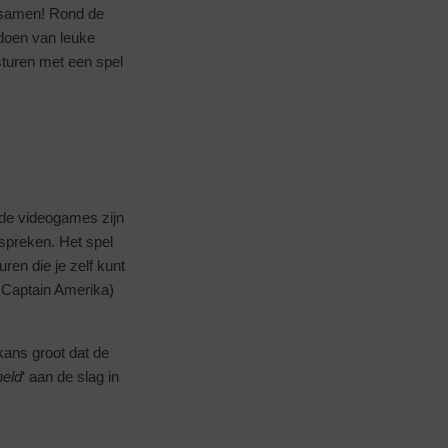
n samen! Rond de
 doen van leuke
sturen met een spel
 de videogames zijn
 spreken. Het spel
ren die je zelf kunt
 Captain Amerika)
 kans groot dat de
held
‘ aan de slag in