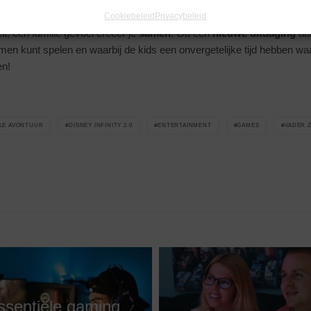
 speelbaar in de Toy Box 2.0 modus.
Cookiebeleid
Privacybeleid
it, een familie gevoel creëer je
samen
. Ga een
nieuwe uitdaging
aa
amen kunt spelen en waarbij de kids een onvergetelijke tijd hebben wa
en!
ALE AVONTUUR
DISNEY INFINITY 2.0
ENTERTAINMENT
GAMES
VADER 
ssentiële gaming