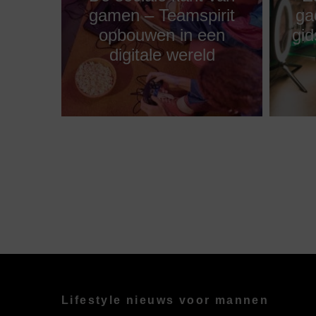
gamen – Teamspirit
ga
opbouwen in een
gid
digitale wereld
Lifestyle nieuws voor mannen