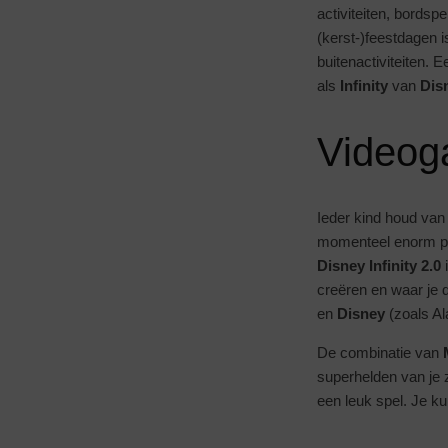
activiteiten, bords
(kerst-)feestdagen i
buitenactiviteiten.
als
Infinity
van
Dis
Video
Ieder kind houd van
momenteel enorm popu
Disney Infinity 2.0
creëren en waar je 
en
Disney
(zoals Al
De combinatie van
superhelden van je z
een leuk spel. Je ku