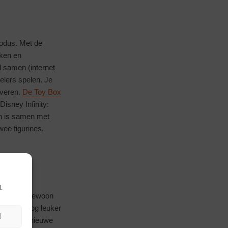
modus. Met de
aken en
 samen (internet
elers spelen. Je
iveren.
De Toy Box
isney Infinity:
n is samen met
ee figurines.
ur
.
rzameling gewoon
 Toy Box nog leuker
N
rd. Deze nieuwe