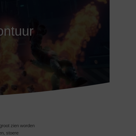
ontuur
 groot zien worden
en, stoere