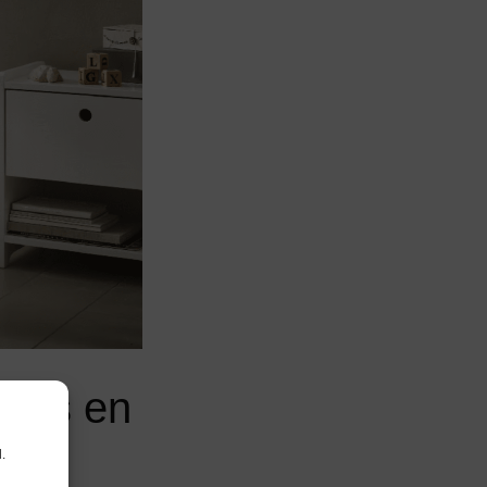
bels en
.