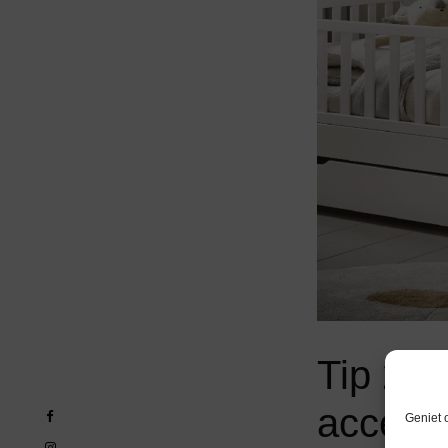
Tip 2 e
access
Geniet 