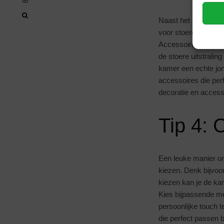
Naast het kleurensc
voor stoere en robu
Accessoires zoals 
de stoere uitstralin
kamer een echte jon
accessoires die per
decoratie en accesso
Tip 4: 
Een leuke manier om
kiezen. Denk bijvoor
kiezen kan je de ka
Kies bijpassende me
persoonlijke touch 
die perfect passen 