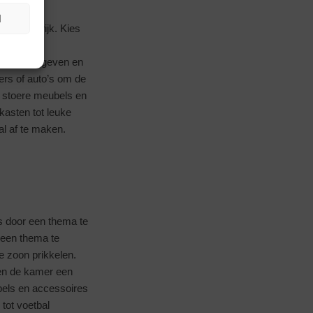
N
g belangrijk. Kies
le stoel.
jke touch geven en
ers of auto’s om de
n stoere meubels en
kasten tot leuke
al af te maken.
s door een thema te
r een thema te
e zoon prikkelen.
 en de kamer een
bels en accessoires
tot voetbal