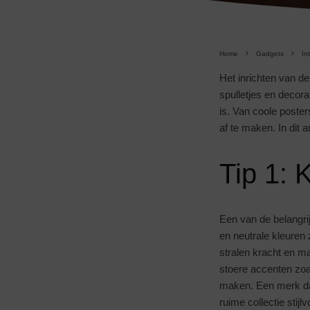
Home
Gadgets
In
Het inrichten van de
spulletjes en decora
is. Van coole poste
af te maken. In dit 
Tip 1: 
Een van de belangri
en neutrale kleuren 
stralen kracht en m
stoere accenten zoa
maken. Een merk dat
ruime collectie stij