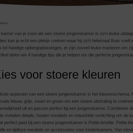
terieur
 kamer van je zoon als een stoere jongenskamer is zo’n leuke uitdagi
ties kan je echt een plekje creëren waar hij zich helemaal thuis voelt e
rs tot handige opbergoplossingen, er zijn zoveel leuke manieren om z
artikel delen we 4 handige tips die je helpen om die perfecte jongenska
Kies voor stoere kleuren
jkste aspecten van een stoere jongenskamer is het kleurenschema. 
zoals blauw, grijs, zwart en groen om een stoere uitstraling te creëre
annelijkheid uit en passen perfect bij een jongenskamer. Combineer 
ls metalen details, houten meubels en industriële verlichting om de k
 perfect past bij een stoere jongenskamer is Petite Amélie. Petite Am
lvolle en tijdloze meubels en accessoires voor kinderkamers. Van ste