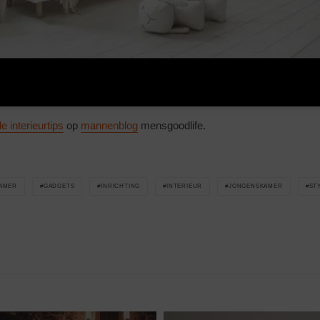
lle interieurtips
op
mannenblog
mensgoodlife.
AMER
GADGETS
INRICHTING
INTERIEUR
JONGENSKAMER
ST