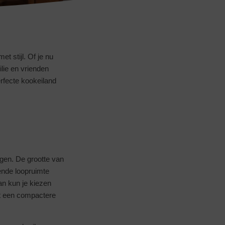
t stijl. Of je nu
lie en vrienden
rfecte kookeiland
ngen. De grootte van
ende loopruimte
an kun je kiezen
kt een compactere