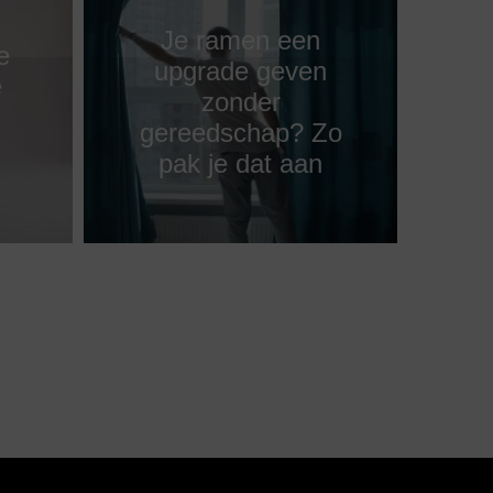
Je ramen een
e
upgrade geven
e
zonder
gereedschap? Zo
pak je dat aan