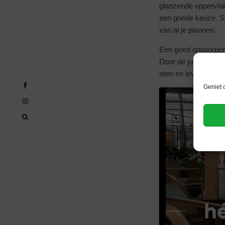
glanzende oppervlakk
een goede keuze. 
van al je plannen.
Een goed ontworpen 
Door de juiste balan
eten en leven same
Geniet 