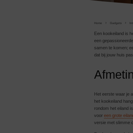
Home
Gadgets
In
Een kookeiland is he
een gepassioneerde 
samen te komen; een
dat bij jouw huis pas
Afmetin
Het eerste waar je 
het kookeiland hang
rondom het eiland i
voor
een grote eila
versie met slimme o