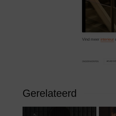
Vind meer
interieur
o
GADGE
ONDERWERPEN
Gerelateerd