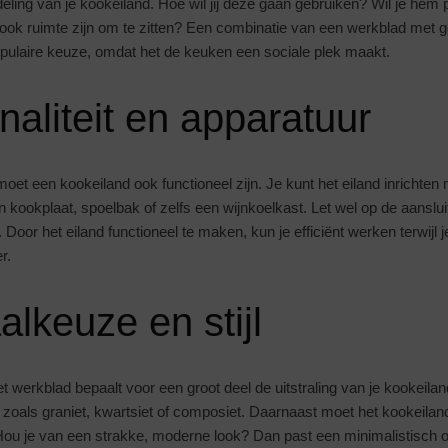
eling van je kookeiland. Hoe wil jij deze gaan gebruiken? Wil je hem
 ook ruimte zijn om te zitten? Een combinatie van een werkblad met 
opulaire keuze, omdat het de keuken een sociale plek maakt.
naliteit en apparatuur
oet een kookeiland ook functioneel zijn. Je kunt het eiland inrichte
 kookplaat, spoelbak of zelfs een wijnkoelkast. Let wel op de aanslui
t. Door het eiland functioneel te maken, kun je efficiënt werken terwijl je
r.
alkeuze en stijl
t werkblad bepaalt voor een groot deel de uitstraling van je kookeila
zoals graniet, kwartsiet of composiet. Daarnaast moet het kookeiland
. Hou je van een strakke, moderne look? Dan past een minimalistisch