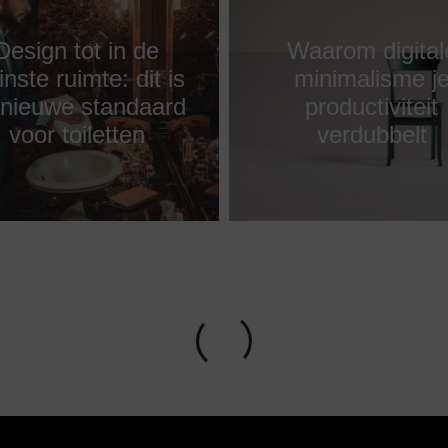
Design tot in de
Waarom digital
inste ruimte: dit is
minimalisme j
 nieuwe standaard
productiviteit
voor toiletten
verdubbelt