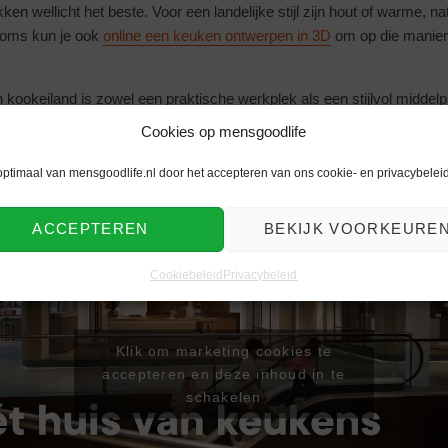
en wellicht het beste. Voor een landelijke stijl zijn hout of warme, na
Soms kun je ook
online een keuken ontwerpen in 3D
om op die manier 
kookeiland is zowel een praktische werkplek als een stijlvol middelpu
s te vinden tussen functionaliteit, grootte en esthetiek, creëer je een
Cookies op mensgoodlife
nkomen. Enjoy goodlife!
optimaal van mensgoodlife.nl door het accepteren van ons cookie- en privacybeleid
ACCEPTEREN
BEKIJK VOORKEURE
Cookiebeleid
Privacybeleid
Klik om marketing cookies te
accepteren en deze inhoud in te
schakelen