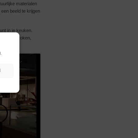
tuurlijke materialen
een beeld te krijgen
nt in je keuken.
 plek waar koken,
.
N