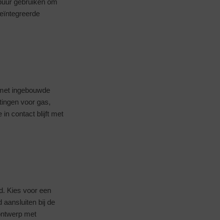
 puur gebruiken om
geïntegreerde
n met ingebouwde
tingen voor gas,
 in contact blijft met
nd. Kies voor een
 aansluiten bij de
 ontwerp met