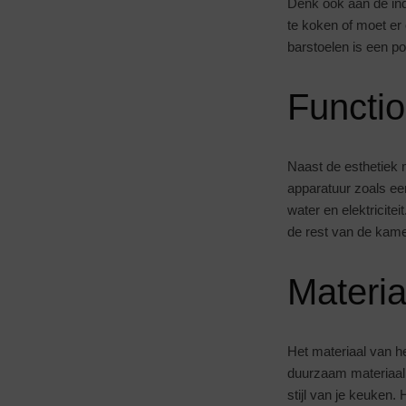
Denk ook aan de ind
te koken of moet er
barstoelen is een p
Functio
Naast de esthetiek m
apparatuur zoals een
water en elektricitei
de rest van de kame
Materia
Het materiaal van he
duurzaam materiaal 
stijl van je keuken