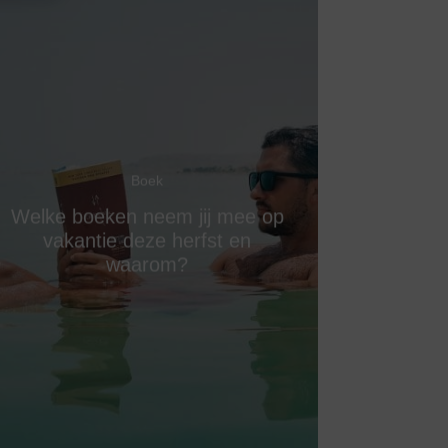
Boek
Welke boeken neem jij mee op
vakantie deze herfst en
waarom?