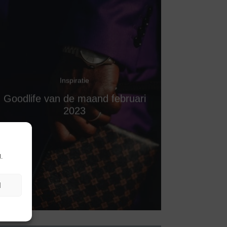
Inspiratie
Goodlife van de maand februari
2023
.
N