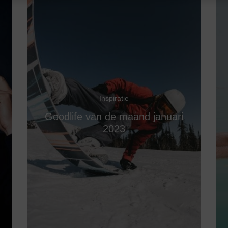
Inspiratie
Goodlife van de maand januari
2023