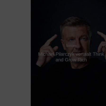
Succes
Michael Pilarczyk vertaalt Think
and Grow Rich