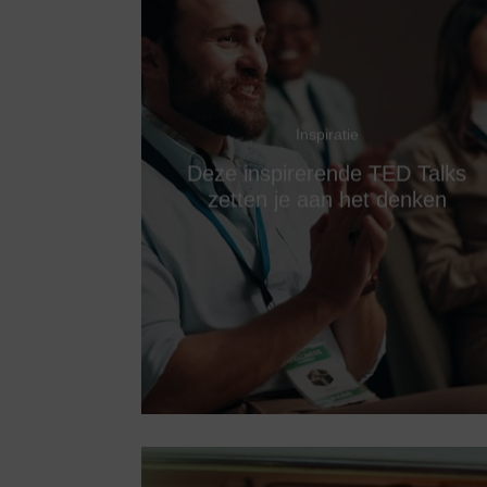
Inspiratie
Deze inspirerende TED Talks
zetten je aan het denken