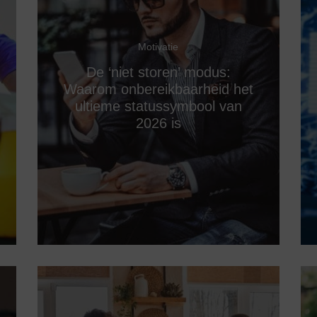
Motivatie
De ‘niet storen’ modus:
Waarom onbereikbaarheid het
ultieme statussymbool van
2026 is