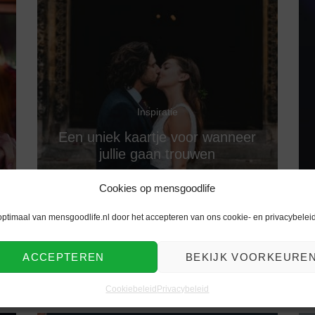
Inspiratie
Een uniek kaartje voor wanneer
jullie gaan trouwen
Cookies op mensgoodlife
optimaal van mensgoodlife.nl door het accepteren van ons cookie- en privacybeleid
ACCEPTEREN
BEKIJK VOORKEURE
Cookiebeleid
Privacybeleid