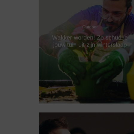
Outdoor
Wakker worden! Zo schud je
jouw tuin uit zijn winterslaap