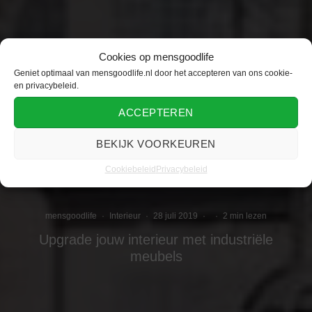
Cookies op mensgoodlife
Geniet optimaal van mensgoodlife.nl door het accepteren van ons cookie-
en privacybeleid.
ACCEPTEREN
BEKIJK VOORKEUREN
Cookiebeleid
Privacybeleid
mensgoodlife
·
Interieur
·
28 juli 2019
·
·
2 min lezen
Upgrade jouw interieur met industriële
meubels