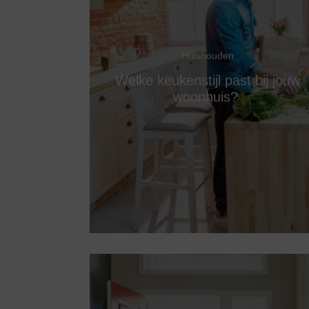
Huishouden
Welke keukenstijl past bij jouw
woonhuis?