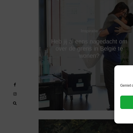
Inspiratie
Heb jij al eens nagedacht om
over de grens in België te
wonen?
Geniet 