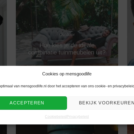
Outdoor
Hoe kies je de ideale
combinatie tuinmeubelen uit?
Cookies op mensgoodlife
optimaal van mensgoodlife.nl door het accepteren van ons cookie- en privacybeleid
ACCEPTEREN
BEKIJK VOORKEURE
Cookiebeleid
Privacybeleid