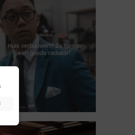
Interieur
Huis verbouwen? Zo kies je
een goede radiator!
.
N