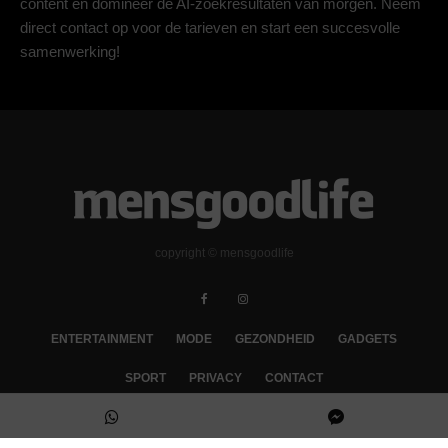
content en domineer de AI-zoekresultaten van morgen. Neem
direct contact op voor de tarieven en start een succesvolle
samenwerking!
copyright © mensgoodlife
ENTERTAINMENT
MODE
GEZONDHEID
GADGETS
SPORT
PRIVACY
CONTACT