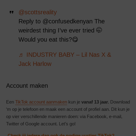
@scottsreality
Reply to @confusedkenyan The
weirdest thing I’ve ever tried 🤭
Would you eat this?😋
♬ INDUSTRY BABY – Lil Nas X &
Jack Harlow
Account maken
Een
TikTok account aanmaken
kun je
vanaf 13 jaar.
Download
‘m op je telefoon en maak een account of profiel aan. Dit kun je
op vier verschillende manieren doen: via Facebook, e-mail,
Twitter of Google account. Let’s go!
Check jij iedere dag ook de nodige uurtjes TikTok?