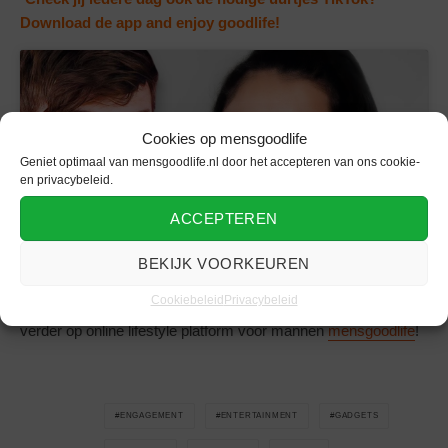
Download de app and enjoy goodlife!
Cookies op mensgoodlife
Klik om marketing cookies te accepteren
Geniet optimaal van mensgoodlife.nl door het accepteren van ons cookie-
en deze inhoud in te schakelen
en privacybeleid.
ACCEPTEREN
BEKIJK VOORKEUREN
Cookiebeleid
Privacybeleid
Wil je meer lezen over
entertainment
en lifestyle? Lees dan
verder op online lifestyle platform voor mannen
mensgoodlife
!
ENGAGEMENT
ENTERTAINMENT
GADGETS