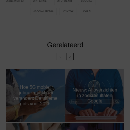
INTERNET
POPULAIR
SOCIAL
ONDERWERPEN
SOCIAL MEDIA
TIKTOK
VIRAL
Gerelateerd
Hoe 5G mobiel
Nieuw: AI overzichten
gebruik merkbaar
in zoekresultaten
verandert: De ultieme
Google
gids voor 2026