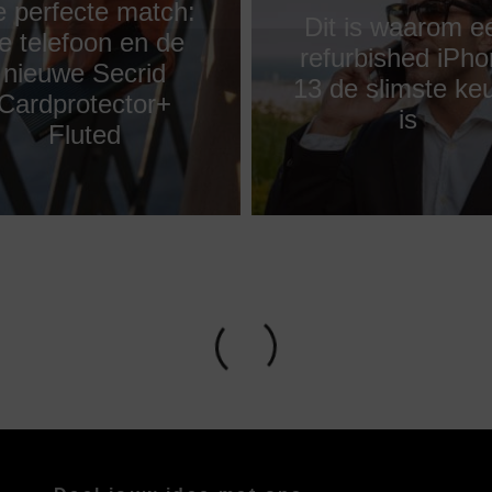
 perfecte match:
Dit is waarom e
e telefoon en de
refurbished iPh
nieuwe Secrid
13 de slimste ke
Cardprotector+
is
Fluted