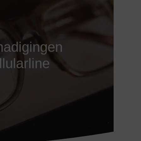
hadigingen
ularline