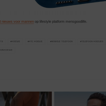
t nieuws voor mannen
op lifestyle platform mensgoodlife.
TS
HOESJE
HTC HOESJE
MOBIELE TELEFOON
TELEFOON HOESJES
OONHOESJE