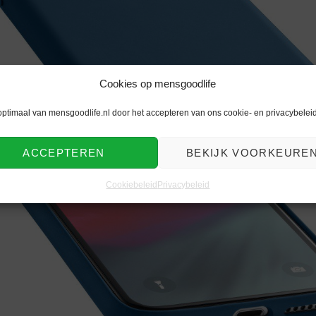
Cookies op mensgoodlife
optimaal van mensgoodlife.nl door het accepteren van ons cookie- en privacybeleid
ACCEPTEREN
BEKIJK VOORKEURE
Cookiebeleid
Privacybeleid