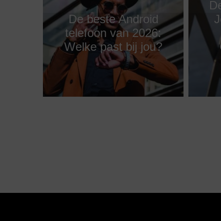
De
De beste Android
J
telefoon van 2026:
Welke past bij jou?