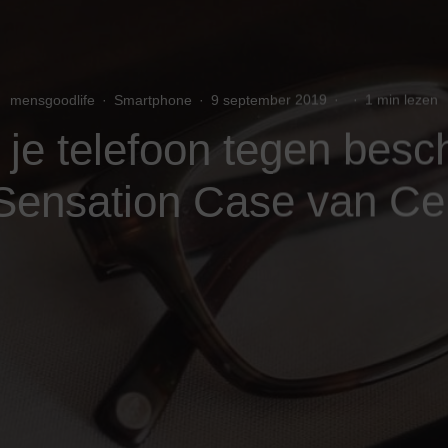
mensgoodlife
·
Smartphone
·
9 september 2019
·
·
1 min lezen
je telefoon tegen besc
Sensation Case van Cell