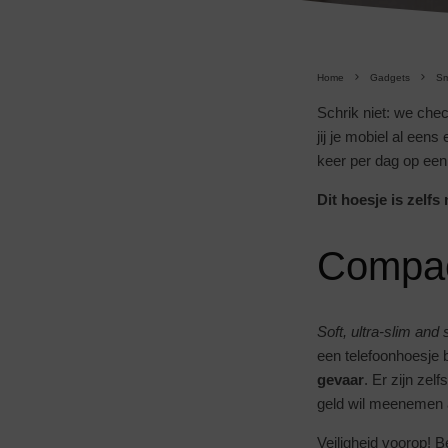
Home
Gadgets
Sm
Schrik niet: we ch
jij je mobiel al een
keer per dag op een 
Dit hoesje is zelfs
Compact
Soft, ultra-slim and
een telefoonhoesje 
gevaar
. Er zijn zel
geld wil meenemen a
Veiligheid voorop! B