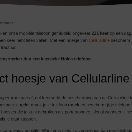
artphone
ecken onze mobiele telefoon gemiddeld ongeveer
221
keer
op een dag.
s een keer hebt laten vallen. Met een hoesje van
Cellularline
bescherm jij
fractuur.
 nog sterker dan een klassieke Nokia telefoon.
 hoesje van Cellularline
 super-transparent
, dat kenmerkt de bescherming van de Cellularline 
bespaar je
geld
, maak je je telefoon
uniek
en bescherm jij je telefoon 
fs hoesjes die je kunt gebruiken als portemonnee, ideaal wanneer jij nie
ls je gaat stappen.
e safe, enjoy goodlife! Want er is niets zo vervelends dan een telefoon 