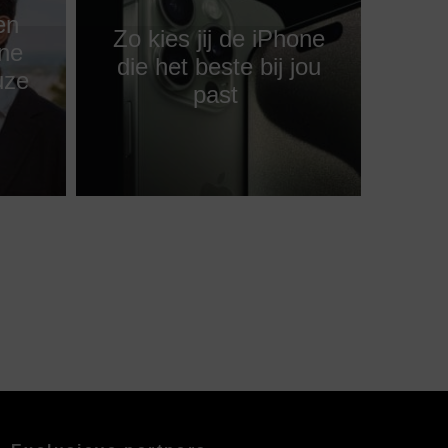
en
Zo kies jij de iPhone
one
die het beste bij jou
uze
past