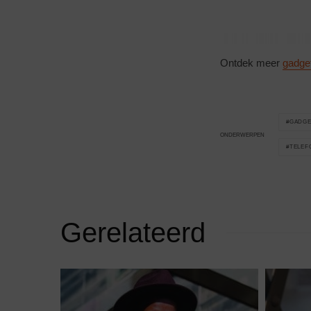
Ontdek meer
gadge
GADGE
ONDERWERPEN
TELEF
Gerelateerd