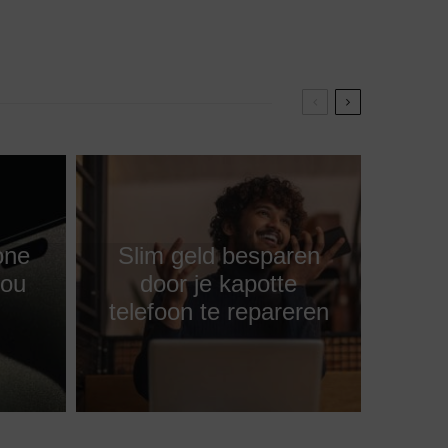
one
Slim geld besparen
jou
door je kapotte
telefoon te repareren