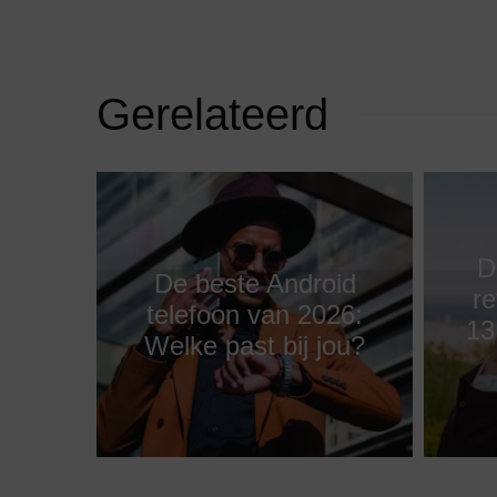
Gerelateerd
D
De beste Android
re
telefoon van 2026:
13
Welke past bij jou?