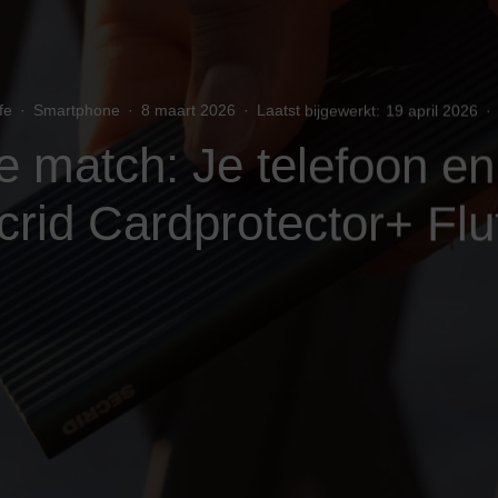
fe
·
Smartphone
·
8 maart 2026
·
Laatst bijgewerkt:
19 april 2026
·
e match: Je telefoon e
crid Cardprotector+ Flu