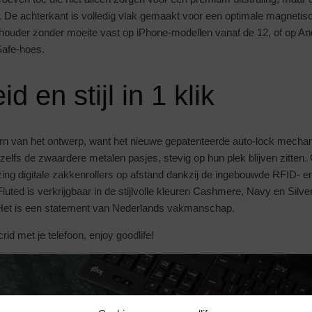
r. De achterkant is volledig vlak gemaakt voor een optimale magnetis
e houder zonder moeite vast op iPhone-modellen vanaf de 12, of op An
afe-hoes.
id en stijl in 1 klik
e kern van het ontwerp, want het nieuwe gepatenteerde auto-lock mecha
n zelfs de zwaardere metalen pasjes, stevig op hun plek blijven zitten
ing digitale zakkenrollers op afstand dankzij de ingebouwde RFID- e
uted is verkrijgbaar in de stijlvolle kleuren Cashmere, Navy en Silve
et is een statement van Nederlands vakmanschap.
id met je telefoon, enjoy goodlife!