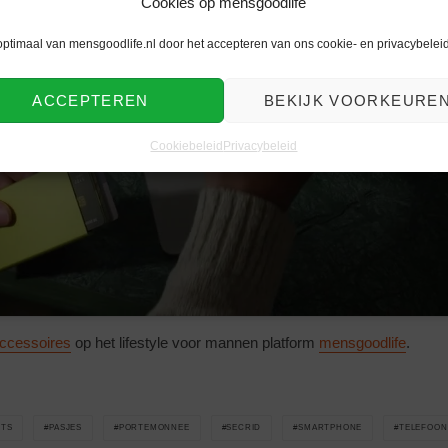
Cookies op mensgoodlife
optimaal van mensgoodlife.nl door het accepteren van ons cookie- en privacybeleid
Klik om marketing cookies te
ACCEPTEREN
BEKIJK VOORKEURE
accepteren en deze inhoud in te
schakelen
Cookiebeleid
Privacybeleid
accessoires
op het lifestyle voor mannen platform
mensgoodlife
.
TS
PASJES
PORTEMONNEE
SECRID
SMARTPHONE
TELEFOON