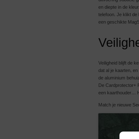
en diepte in de kleu
telefoon. Je klikt d
een geschikte MagS
Veilighe
Veiligheid blijft d
dat al je kaarten, e
de aluminium behuiz
De Cardprotector+ Fl
een kaarthouder… H
Match je nieuwe Secr