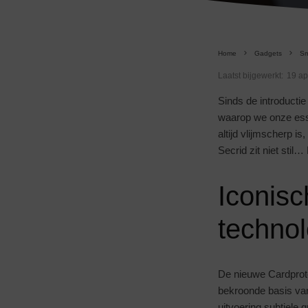
Home
Gadgets
Sm
Laatst bijgewerkt:
19 ap
Sinds de introducti
waarop we onze ess
altijd vlijmscherp
Secrid zit niet sti
Iconis
technol
De nieuwe Cardprote
bekroonde basis van
uitvoering subtiele 