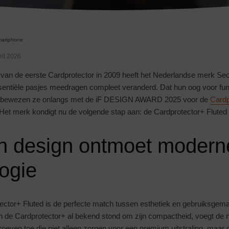
artphone
ril 2026
e van de eerste Cardprotector in 2009 heeft het Nederlandse merk Se
entiële pasjes meedragen compleet veranderd. Dat hun oog voor fun
 is, bewezen ze onlangs met de iF DESIGN AWARD 2025 voor de
Cardp
l… Het merk kondigt nu de volgende stap aan: de Cardprotector+ Fluted
ch design ontmoet modern
ogie
ctor+ Fluted is de perfecte match tussen esthetiek en gebruiksgem
 de Cardprotector+ al bekend stond om zijn compactheid, voegt de 
groeven toe die niet alleen zorgen voor een premium uitstraling, maar 