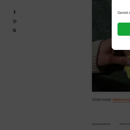
Geniet 
Vind meer
telefoon
GADGE
ONDERWERPEN