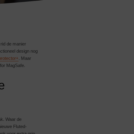
crid de manier
ctioneel design nog
rotector+
. Maar
 for MagSafe.
e
ak. Waar de
nieuwe Fluted-
ook voor extra grip