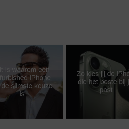
it is waarom een
Zo kies jij de iPh
furbished iPhone
die het beste bij 
 de slimste keuze
past
is