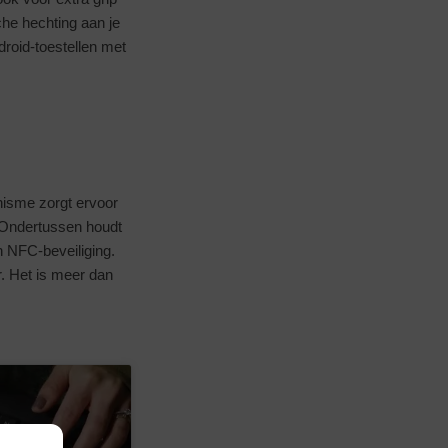
che hechting aan je
droid-toestellen met
nisme zorgt ervoor
. Ondertussen houdt
n NFC-beveiliging.
r. Het is meer dan