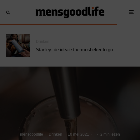
Drinken
Stanley: de ideale thermosbeker to go
mensgoodlife
·
Drinken
·
10 mei 2021
·
·
2 min lezen