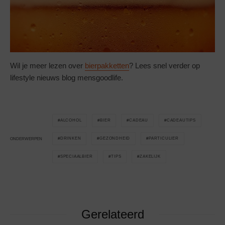
Wil je meer lezen over
bierpakketten
? Lees snel verder op
lifestyle nieuws blog mensgoodlife.
ALCOHOL
BIER
CADEAU
CADEAUTIPS
DRINKEN
GEZONDHEID
PARTICULIER
ONDERWERPEN
SPECIAALBIER
TIPS
ZAKELIJK
Gerelateerd