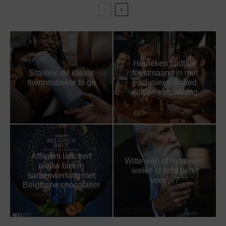
Heineken luidt de
Stanley: de ideale
feestmaand in met
thermosbeker to go
exclusieve limited
edition-verpakking
Affligem lanceert
Witte wijn of rode wijn:
nieuw bier in
welke is écht beter
samenwerking met
voor je?
Belgische chocolatier