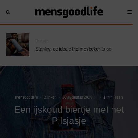
Drinken
Stanley: de ideale thermosbeker to go
mensgoodlife
·
Drinken
·
10 augustus 2018
·
·
1 min lezen
Een ijskoud biertje met het
Pilsjasje