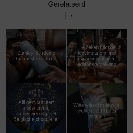
Gerelateerd
Heineken luidt de
Stanley: de ideale
feestmaand in met
thermosbeker to go
exclusieve limited
edition-verpakking
Affligem lanceert
Witte wijn of rode wijn:
nieuw bier in
welke is écht beter
samenwerking met
voor je?
Belgische chocolatier