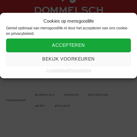
Cookies op mensgoodlife
Geniet optimaal van mensgoodlife.nl door het accepteren van ons cookie-
en privacybeleid.
ACCEPTEREN
BEKIJK VOORKEUREN
Ontdek meer
dranken voor mannen
op lifestyle nieuws
platform mensgoodlife.
Cookiebeleid
Privacybeleid
DOMMELSCH
DRINKEN
GEZONDHEID
ONDERWERPEN
MODE
PILSJASJE