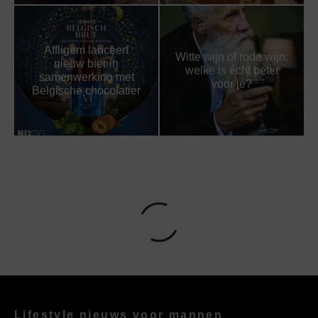
Affligem lanceert
Witte wijn of rode wijn:
nieuw bier in
welke is écht beter
samenwerking met
voor je?
Belgische chocolatier
Lifestyle nieuws voor mannen