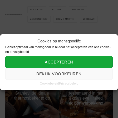
COCKTAIL
COGNAC
DRINKEN
ONDERWERPEN
GEZONDHEID
REMY MARTIN
SIDECAR
Cookies op mensgoodlife
Geniet optimaal van mensgoodlife.nl door het accepteren van ons cookie-
Gerelateerd
en privacybeleid.
ACCEPTEREN
BEKIJK VOORKEUREN
Cookiebeleid
Privacybeleid
Heineken luidt de
Stanley: de ideale
feestmaand in met
thermosbeker to go
exclusieve limited
edition-verpakking