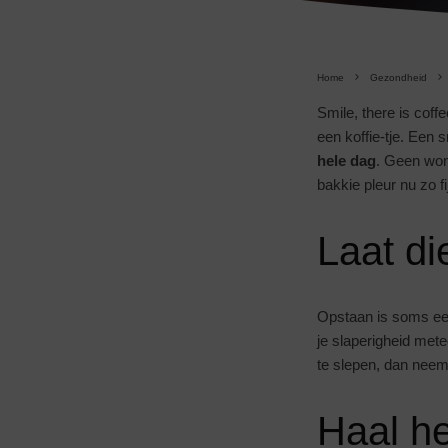
Home
Gezondheid
Smile, there is coff
een koffie-tje. Een 
hele dag
. Geen won
bakkie pleur nu zo fi
Laat d
Opstaan is soms een
je slaperigheid mete
te slepen, dan neemt
Haal he