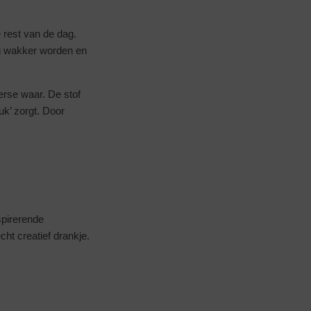
 rest van de dag.
ig wakker worden en
perse waar. De stof
uk’ zorgt. Door
spirerende
ht creatief drankje.