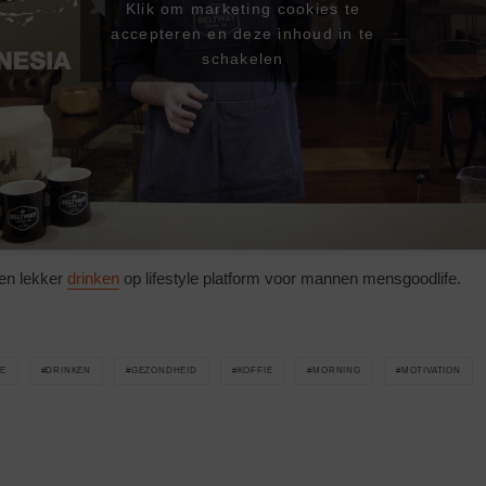
Klik om marketing cookies te
accepteren en deze inhoud in te
schakelen
en lekker
drinken
op lifestyle platform voor mannen mensgoodlife.
E
DRINKEN
GEZONDHEID
KOFFIE
MORNING
MOTIVATION