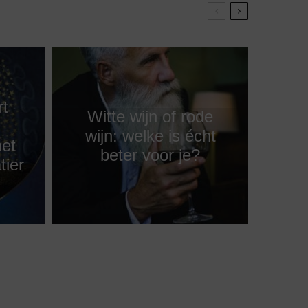
rt
Witte wijn of rode
wijn: welke is écht
et
beter voor je?
tier