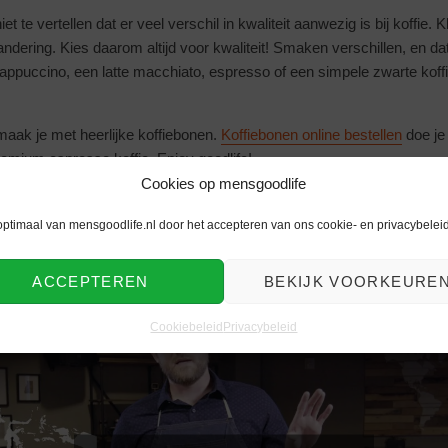
t te vertellen dat er veel verschil in kwaliteit aanwezig is bij koffie. K
dering. Kies daarom altijd voor kwaliteit! Smaken verschillen, en da
cappuccino, een latte macchiato, espresso of een simpele zwarte koff
maak je met heerlijke koffiebonen.
Koffiebonen online bestellen
doe je
 premium espresso koffie. Enjoy goodlife!
Cookies op mensgoodlife
e ochtend goed
optimaal van mensgoodlife.nl door het accepteren van ons cookie- en privacybeleid
ACCEPTEREN
BEKIJK VOORKEURE
Cookiebeleid
Privacybeleid