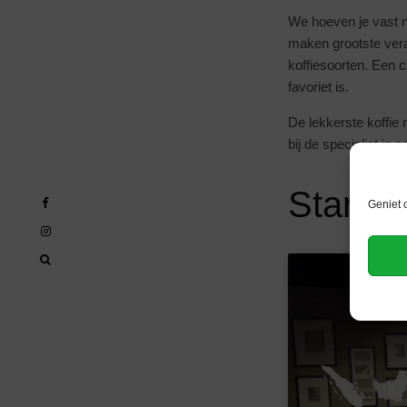
We hoeven je vast nie
maken grootste veran
koffiesoorten. Een 
favoriet is.
De lekkerste koffie 
bij de specialist in
Start j
Geniet 