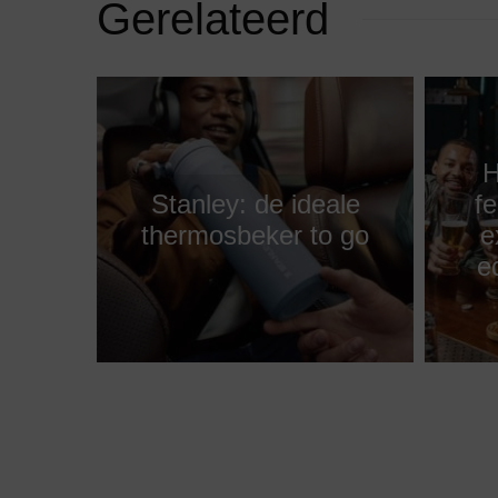
Gerelateerd
H
Stanley: de ideale
f
thermosbeker to go
e
e