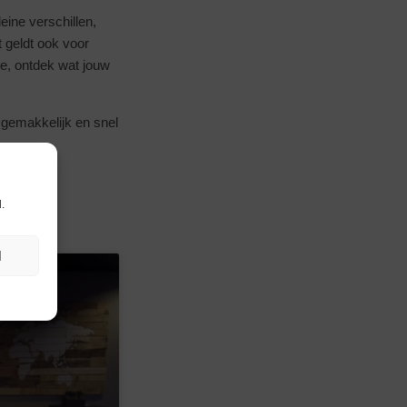
leine verschillen,
t geldt ook voor
ie, ontdek wat jouw
 gemakkelijk en snel
.
N