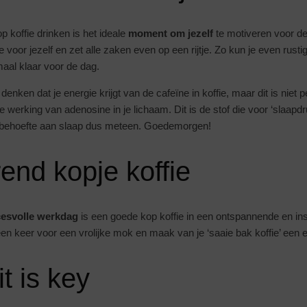
 koffie drinken is het ideale
moment om jezelf
te motiveren voor de
oor jezelf en zet alle zaken even op een rijtje. Zo kun je even rust
aal klaar voor de dag.
ken dat je energie krijgt van de cafeïne in koffie, maar dit is niet 
e werking van adenosine in je lichaam. Dit is de stof die voor ‘slaapdr
e behoefte aan slaap dus meteen. Goedemorgen!
rend kopje koffie
esvolle werkdag
is een goede kop koffie in een ontspannende en in
n keer voor een vrolijke mok en maak van je ‘saaie bak koffie’ een ec
t is key