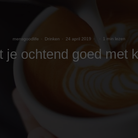
mensgoodlife
·
Drinken
·
24 april 2019
·
·
1 min lezen
t je ochtend goed met k