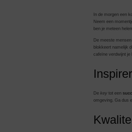
In de morgen een kop
Neem een momentje v
ben je meteen helem
De meeste mensen den
blokkeert namelijk d
cafeïne verdwijnt j
Inspire
De
key
tot een
succ
omgeving. Ga dus ee
Kwalitei