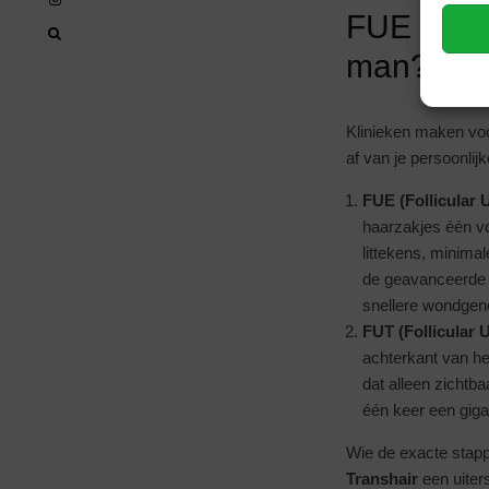
FUE vs. 
man?
Klinieken maken voo
af van je persoonlij
FUE (Follicular U
haarzakjes één v
littekens, minima
de geavanceerd
snellere wondgen
FUT (Follicular U
achterkant van he
dat alleen zichtba
één keer een gigan
Wie de exacte stappe
Transhair
een uiter