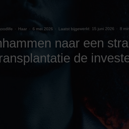
oodlife
·
Haar
·
6 mei 2026
·
Laatst bijgewerkt:
15 juni 2026
·
8 mi
nhammen naar een strak
ransplantatie de inves