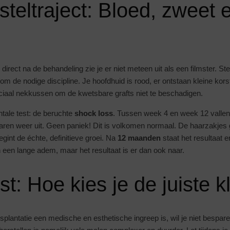
steltraject: Bloed, zweet 
: direct na de behandeling zie je er niet meteen uit als een filmster. St
 de nodige discipline. Je hoofdhuid is rood, er ontstaan kleine kors
iaal nekkussen om de kwetsbare grafts niet te beschadigen.
tale test: de beruchte
shock loss
. Tussen week 4 en week 12 vallen 
aren weer uit. Geen paniek! Dit is volkomen normaal. De haarzakjes 
int de échte, definitieve groei. Na
12 maanden
staat het resultaat 
 een lange adem, maar het resultaat is er dan ook naar.
st: Hoe kies je de juiste k
lantatie een medische en esthetische ingreep is, wil je niet bespare