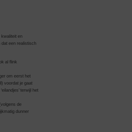
kwaliteit en
dat een realistisch
 al flink
ger om eerst het
l
) voordat je gaat
eilandjes’ terwijl het
 (volgens de
lijkmatig dunner