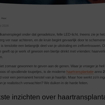
Haar
ni 2026
dkamerspiegel onder dat genadeloze, felle LED-licht. Ineens zie je h
erg ver naar achteren, en de kruin begint gevaarlijk door te schemer
 is tenslotte een belangrijk deel van je uitstraling en zelfvertrouwen. 
e geeft op je werk of gewoon een biertje drinkt met vrienden: haarver
n.
 niet zomaar gewonnen te geven aan de genen. Waar je vroeger je hei
poos of opvallende toupetjes, is de moderne
haartransplantatie
anno
2
 voor een permanent herstel van je haarlijn. Maar hoe werkt zo’n ing
un je realistisch verwachten? We duiken in de harde feiten.
kste inzichten over haartransplant