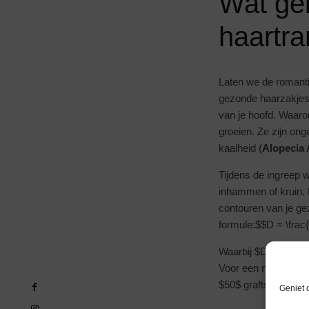
Wat geb
haartra
Laten we de romanti
gezonde haarzakjes
van je hoofd. Waaro
groeien. Ze zijn on
kaalheid (
Alopecia
Tijdens de ingreep w
inhammen of kruin. He
contouren van je ge
formule:$$D = \frac
Waarbij $D$ de dicht
Voor een natuurlijk
$50$ grafts per $cm
Geniet 