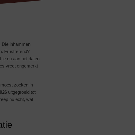
et. Die inhammen
en. Frustrerend?
Of je nu aan het daten
lies vreet ongemerkt
l moest zoeken in
026
uitgegroeid tot
reep nu echt, wat
atie