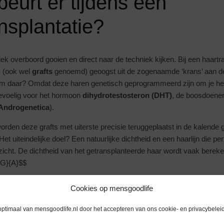
eurt er tijdens een
nsplantatie?
ek overboord gooien en direct naar de techniek kijken. Bij een haartr
 (ook wel
grafts
genoemd) geoogst uit de zogenaamde ‘krans’ aan de 
m daar? Omdat deze haren genetisch geprogrammeerd zijn om je hele
gevoelig voor het hormoon
dihydrotestosteron (DHT)
, de boosdoener
 Androgenetica
).
orden deze grafts met uiterste precisie teruggeplaatst in de kalende 
t uiteindelijke doel? Een natuurlijke dichtheid en een haarlijn die perf
zicht. De dichtheid van het getransplanteerde haar wordt vaak berek
{G}{A}$$
heid is, $G$ het aantal actieve grafts, en $A$ het te behandelen opp
Cookies op mensgoodlife
 ogend resultaat streven chirurgen doorgaans naar een dichtheid van $
^2$.
optimaal van mensgoodlife.nl door het accepteren van ons cookie- en privacybeleid