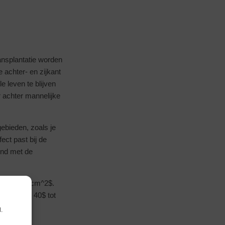
ansplantatie worden
achter- en zijkant
 leven te blijven
 achter mannelijke
gebieden, zoals je
ect past bij de
end met de
ervlak in $cm^2$.
D \approx 40$ tot
.