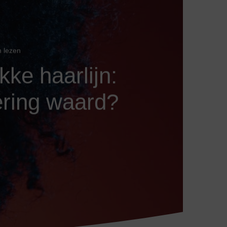
n lezen
ke haarlijn:
tering waard?