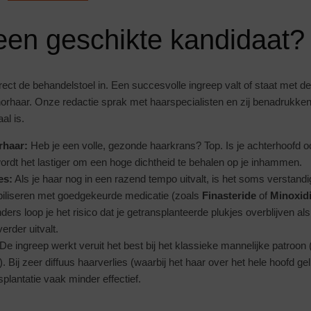
 een geschikte kandidaat?
rect de behandelstoel in. Een succesvolle ingreep valt of staat met de 
norhaar. Onze redactie sprak met haarspecialisten en zij benadrukken 
al is.
rhaar:
Heb je een volle, gezonde haarkrans? Top. Is je achterhoofd ook
rdt het lastiger om een hoge dichtheid te behalen op je inhammen.
es:
Als je haar nog in een razend tempo uitvalt, is het soms verstandi
abiliseren met goedgekeurde medicatie (zoals
Finasteride
of
Minoxidi
ers loop je het risico dat je getransplanteerde plukjes overblijven als ‘
erder uitvalt.
De ingreep werkt veruit het best bij het klassieke mannelijke patroon
). Bij zeer diffuus haarverlies (waarbij het haar over het hele hoofd ge
splantatie vaak minder effectief.