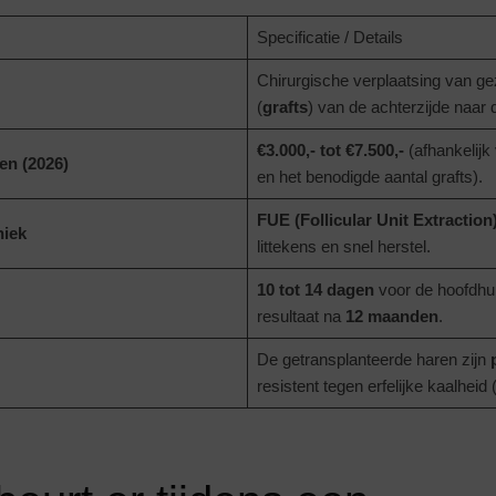
Specificatie / Details
Chirurgische verplaatsing van g
(
grafts
) van de achterzijde naar
€3.000,- tot €7.500,-
(afhankelijk
en (2026)
en het benodigde aantal grafts).
FUE (Follicular Unit Extraction
niek
littekens en snel herstel.
10 tot 14 dagen
voor de hoofdhuid
resultaat na
12 maanden
.
De getransplanteerde haren zijn
resistent tegen erfelijke kaalheid 