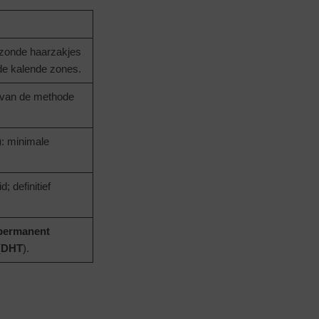
ezonde haarzakjes
 de kalende zones.
 van de methode
)
: minimale
; definitief
permanent
(
DHT
).