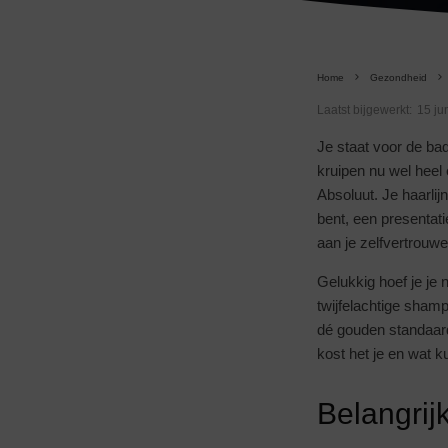
Home
Gezondheid
Laatst bijgewerkt:
15 ju
Je staat voor de ba
kruipen nu wel heel 
Absoluut. Je haarlijn
bent, een presentati
aan je zelfvertrouwe
Gelukkig hoef je je
twijfelachtige sham
dé gouden standaard
kost het je en wat k
Belangrij