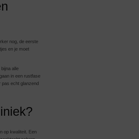
en
erker nog, de eerste
tjes en je moet
bijna alle
gaan in een rustfase
er pas echt glanzend
liniek?
n op kwaliteit. Een