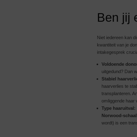
Ben jij
Niet iedereen kan di
kwantiteit van je do
intakegesprek crucia
Voldoende dono
uitgedund? Dan wo
Stabiel haarverli
haarverlies te st
transplanteren. And
omliggende haar v
Type haaruitval:
Norwood-schaal
wordt) is een tran