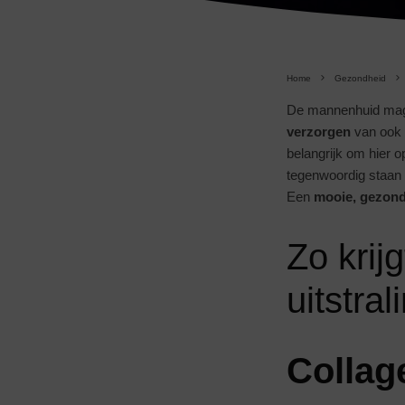
Home
Gezondheid
De mannenhuid mag d
verzorgen
van ook d
belangrijk om hier 
tegenwoordig staan
Een
mooie, gezond
Zo krij
uitstral
Collag