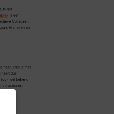
, is het
mplex
is een
actieve Collageen
gezond te maken en
 haar, krijg je met
t heeft dus
x (ook wel bekend
haamsprocessen,
.