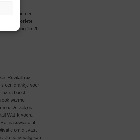
N
n gaan kan nemen.
 met je
favoriete
ebruik je nog 15-20
van RevitalTrax
 is een drankje voor
en extra boost
 en ook warme
nemen. De zakjes
l! Wat ik vooral
 Het is sowieso al
ivatie om dit vast
en. Zo eenvoudig kan