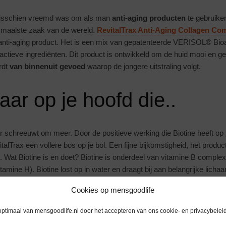
misschien vreemd was om als man
anti-aging producten
te gebruiken
rmaalste zaak van de wereld.
RevitalTrax Anti-Aging Collagen Co
anti-aging product. Het is een mix van gepatenteerde VERISOL® Bio
actieve ingrediënten. Dit product is ontwikkeld om de huid mooi en 
rdt
van binnenuit gevoed
waarop de jongere uitstraling volgt.
ar op je hoofd die..
r schreeuwt om meer. Door de positieve werking die Biotine heeft op je
talTrax een vollere bos op je bol. Een fijne bijkomstigheid, het produc
 Wat Biotine is en doet? Biotine is onderdeel van vitamine B comple
itamine H). Biotine lost op in water en draagt bij aan belangrijke lic
oei.
Cookies op mensgoodlife
 gebruiken?
optimaal van mensgoodlife.nl door het accepteren van ons cookie- en privacybeleid