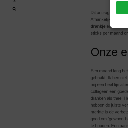
Dit anti-aging prod
Afhankelijk van je h
drankje
en daar heb 
sticks per maand om
Onze er
Een maand lang heb 
gebruikt. Ik ben nie
mij een heel fijn alt
collageen een goede
dranken als thee. He
hebben de juiste ve
merkte is de verbete
goed om ‘gewoon’ bez
te houden. Een aanr