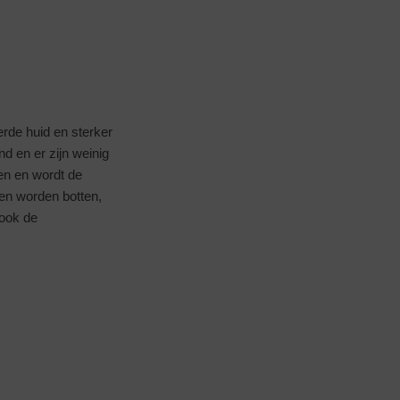
erde huid en sterker
nd en er zijn weinig
n en wordt de
en worden botten,
 ook de
.