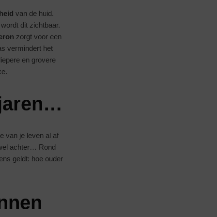
gheid
van de huid.
wordt dit zichtbaar.
eron
zorgt voor een
as vermindert het
diepere en grovere
xe.
 jaren…
e van je leven al af
wel achter… Rond
ens geldt: hoe ouder
annen