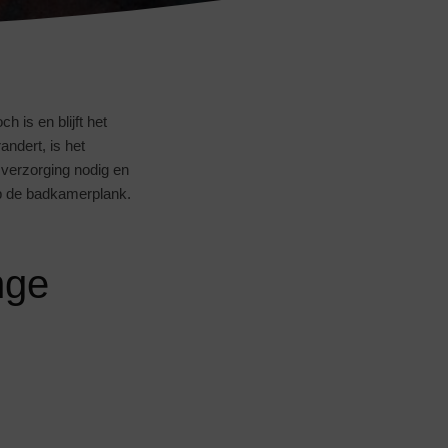
 is en blijft het
ndert, is het
verzorging nodig en
p de badkamerplank.
nge