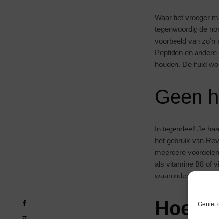
Waar het vroeger 
tegenwoordig de no
voorbeeld van zo’n 
Peptiden en andere 
houden. De huid wo
Geen ha
In tegendeel! Je haa
het gebruik van Revi
meerdere voordelen.
als vitamine B8 of v
waaronder de haargr
Hoe te
Geniet 