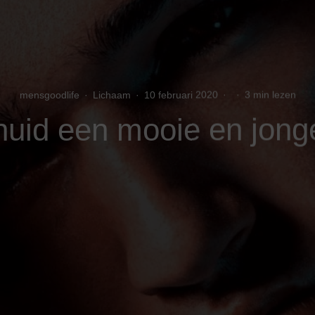
mensgoodlife
·
Lichaam
·
10 februari 2020
·
·
3 min lezen
 huid een mooie en jonge