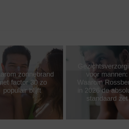
Gezichtsverzorg
arom zonnebrand
voor mannen:
met factor 30 zo
Waarom Rossbe
populair blijft
in 2026 de absol
standaard zet