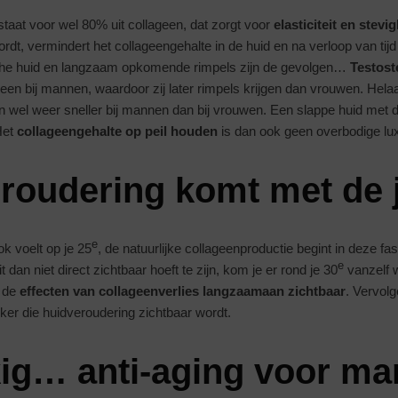
staat voor wel 80% uit collageen, dat zorgt voor
elasticiteit en stevi
dt, vermindert het collageengehalte in de huid en na verloop van tijd 
che huid en langzaam opkomende rimpels zijn de gevolgen…
Testost
geen bij mannen, waardoor zij later rimpels krijgen dan vrouwen. Hela
n wel weer sneller bij mannen dan bij vrouwen. Een slappe huid met 
Het
collageengehalte op peil houden
is dan ook geen overbodige lu
roudering komt met de
e
ok voelt op je 25
, de natuurlijke collageenproductie begint in deze fas
e
dan niet direct zichtbaar hoeft te zijn, kom je er rond je 30
vanzelf 
n de
effecten van collageenverlies langzaamaan zichtbaar
. Vervolg
ijker die huidveroudering zichtbaar wordt.
ig… anti-aging voor m