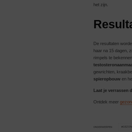
het zijn.
Result
De resultaten worde
haar na 15 dagen, zi
rimpels te bekennen
testosteronaanma
gewrichten, kraakb
spieropbouw
en h
Laat je verrassen d
Ontdek meer
gezon
GEZON
ONDERWERPEN