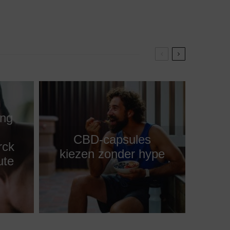
ing
CBD-capsules
rck
kiezen zonder hype
ute