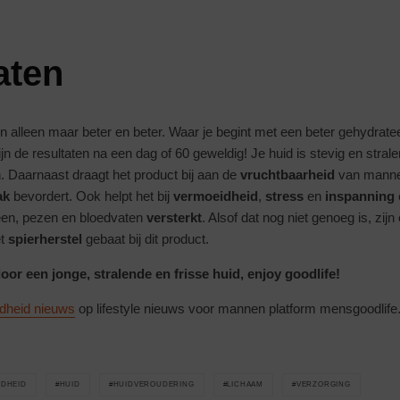
aten
n alleen maar beter en beter. Waar je begint met een beter gehydrate
jn de resultaten na een dag of 60 geweldig! Je huid is stevig en strale
. Daarnaast draagt het product bij aan de
vruchtbaarheid
van manne
ak
bevordert. Ook helpt het bij
vermoeidheid
,
stress
en
inspanning
een, pezen en bloedvaten
versterkt
. Alsof dat nog niet genoeg is, zijn
et
spierherstel
gebaat bij dit product.
oor een jonge, stralende en frisse huid, enjoy goodlife!
dheid nieuws
op lifestyle nieuws voor mannen platform mensgoodlife
DHEID
HUID
HUIDVEROUDERING
LICHAAM
VERZORGING