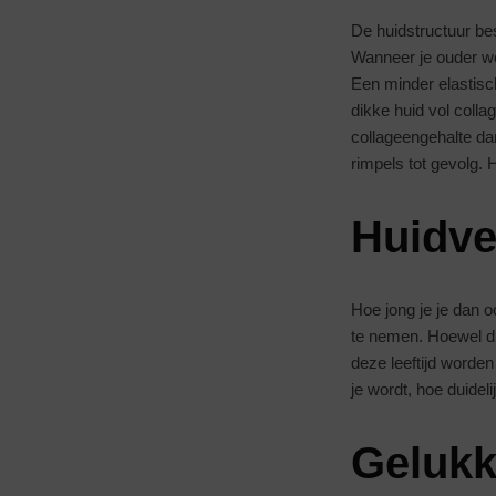
De huidstructuur be
Wanneer je ouder wor
Een minder elastis
dikke huid vol colla
collageengehalte da
rimpels tot gevolg. 
Huidve
Hoe jong je je dan o
te nemen. Hoewel dit 
deze leeftijd worde
je wordt, hoe duidel
Gelukk