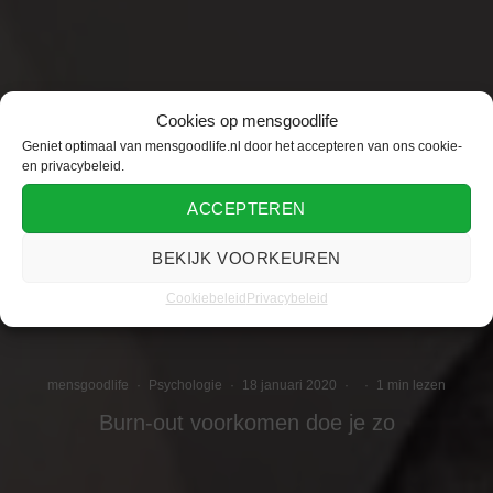
Cookies op mensgoodlife
Geniet optimaal van mensgoodlife.nl door het accepteren van ons cookie-
en privacybeleid.
ACCEPTEREN
BEKIJK VOORKEUREN
Cookiebeleid
Privacybeleid
mensgoodlife
·
Psychologie
·
18 januari 2020
·
·
1 min lezen
Burn-out voorkomen doe je zo