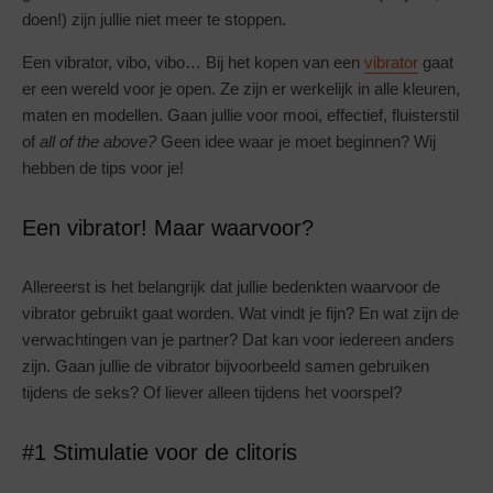
doen!) zijn jullie niet meer te stoppen.
Een vibrator, vibo, vibo… Bij het kopen van een
vibrator
gaat
er een wereld voor je open. Ze zijn er werkelijk in alle kleuren,
maten en modellen. Gaan jullie voor mooi, effectief, fluisterstil
of
all of the above?
Geen idee waar je moet beginnen? Wij
hebben de tips voor je!
Een vibrator! Maar waarvoor?
Allereerst is het belangrijk dat jullie bedenkten waarvoor de
vibrator gebruikt gaat worden. Wat vindt je fijn? En wat zijn de
verwachtingen van je partner? Dat kan voor iedereen anders
zijn. Gaan jullie de vibrator bijvoorbeeld samen gebruiken
tijdens de seks? Of liever alleen tijdens het voorspel?
#1 Stimulatie voor de clitoris