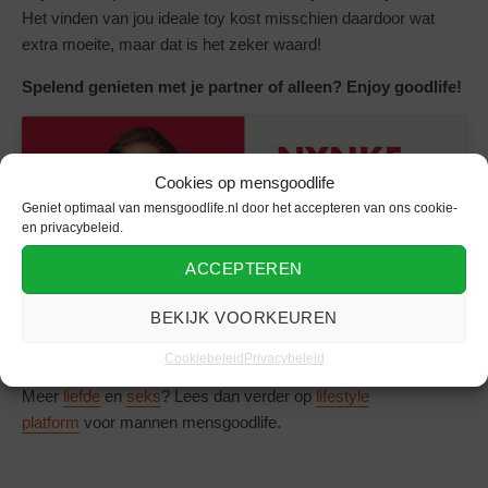
Het vinden van jou ideale toy kost misschien daardoor wat
extra moeite, maar dat is het zeker waard!
Spelend genieten met je partner of alleen? Enjoy goodlife!
Cookies op mensgoodlife
Geniet optimaal van mensgoodlife.nl door het accepteren van ons cookie-
en privacybeleid.
Klik om marketing cookies te accepteren
en deze inhoud in te schakelen
ACCEPTEREN
BEKIJK VOORKEUREN
Cookiebeleid
Privacybeleid
Meer
liefde
en
seks
? Lees dan verder op
lifestyle
platform
voor mannen mensgoodlife.