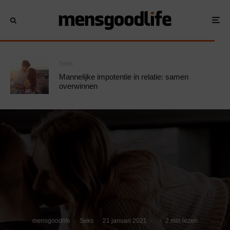
Seks
Mannelijke impotentie in relatie: samen
overwinnen
mensgoodlife
·
Seks
·
21 januari 2021
·
·
2 min lezen