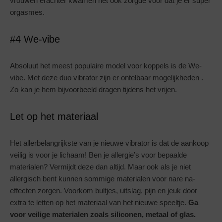
vrouwen erachter kwamen het ook zorgde voor dat je er super
orgasmes.
#4 We-vibe
Absoluut het meest populaire model voor koppels is de We-
vibe. Met deze duo vibrator zijn er ontelbaar mogelijkheden .
Zo kan je hem bijvoorbeeld dragen tijdens het vrijen.
Let op het materiaal
Het allerbelangrijkste van je nieuwe vibrator is dat de aankoop
veilig is voor je lichaam! Ben je allergie’s voor bepaalde
materialen? Vermijdt deze dan altijd. Maar ook als je niet
allergisch bent kunnen sommige materialen voor nare na-
effecten zorgen. Voorkom bultjes, uitslag, pijn en jeuk door
extra te letten op het materiaal van het nieuwe speeltje.
Ga
voor veilige materialen zoals siliconen, metaal of glas.