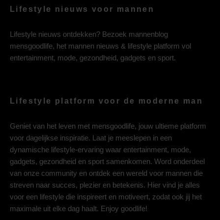
Lifestyle nieuws voor mannen
Lifestyle nieuws ontdekken? Bezoek mannenblog
mensgoodlife, het mannen nieuws & lifestyle platform vol
entertainment, mode, gezondheid, gadgets en sport.
Lifestyle platform voor de moderne man
Geniet van het leven met mensgoodlife, jouw ultieme platform
voor dagelijkse inspiratie. Laat je meeslepen in een
dynamische lifestyle-ervaring waar entertainment, mode,
gadgets, gezondheid en sport samenkomen. Word onderdeel
van onze community en ontdek een wereld voor mannen die
streven naar succes, plezier en betekenis. Hier vind je alles
voor een lifestyle die inspireert en motiveert, zodat ook jij het
maximale uit elke dag haalt. Enjoy goodlife!