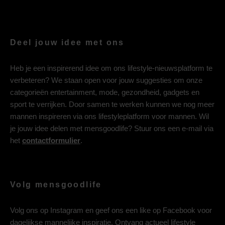
Deel jouw idee met ons
Heb je een inspirerend idee om ons lifestyle-nieuwsplatform te
verbeteren? We staan open voor jouw suggesties om onze
categorieën entertainment, mode, gezondheid, gadgets en
sport te verrijken. Door samen te werken kunnen we nog meer
mannen inspireren via ons lifestyleplatform voor mannen. Wil
je jouw idee delen met mensgoodlife? Stuur ons een e-mail via
het
contactformulier
.
Volg mensgoodlife
Volg ons op
Instagram
en geef ons een like op
Facebook
voor
dagelijkse mannelijke inspiratie. Ontvang actueel lifestyle