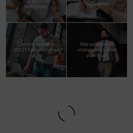
van mannen
verbeteren
vormgeven
Carrière maken in
Wat succesvolle
2025? Focus op deze
ondernemers doen
skills
voor 9 uur