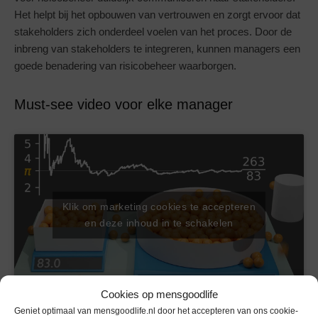
Het helpt bij het opbouwen van vertrouwen en zorgt ervoor dat
stakeholders zich onderdeel voelen van het proces. Door de
inbreng van stakeholders te integreren, kunnen managers een
goede benadering van risicobeheer waarborgen.
Must-see video voor elke manager
Klik om marketing cookies te accepteren
en deze inhoud in te schakelen
Cookies op mensgoodlife
Geniet optimaal van mensgoodlife.nl door het accepteren van ons cookie-
Ontdek meer
ondernemersnieuws
op
lifestyle mannenblog