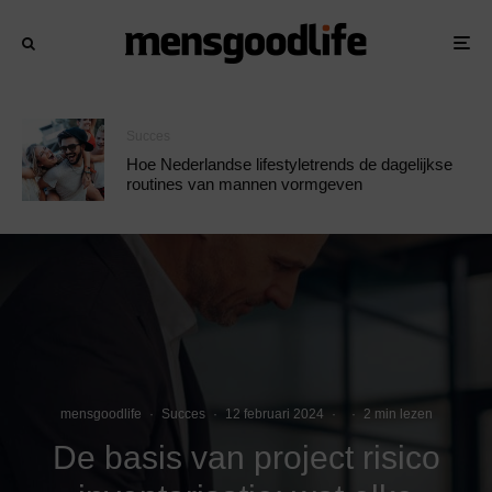
Succes
Hoe Nederlandse lifestyletrends de dagelijkse
routines van mannen vormgeven
mensgoodlife
·
Succes
·
12 februari 2024
·
·
2 min lezen
De basis van project risico