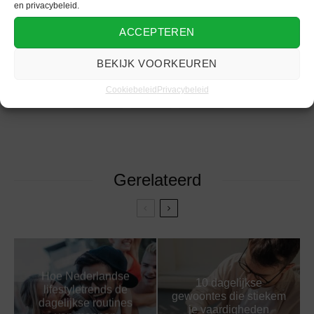
en privacybeleid.
mensgoodlife.
ACCEPTEREN
BEKIJK VOORKEUREN
BUSINESS
GEZONDHEID
INVENTARISEREN
ONDERWERPEN
Cookiebeleid
Privacybeleid
MANAGER
RISICO
SUCCES
Gerelateerd
Hoe Nederlandse
10 dagelijkse
lifestyletrends de
gewoontes die stiekem
dagelijkse routines
je vaardigheden