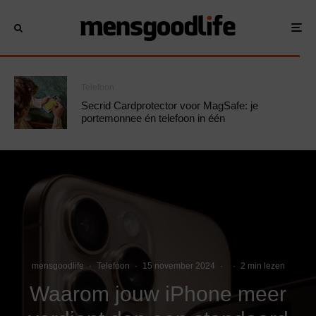
Telefoon
Secrid Cardprotector voor MagSafe: je
portemonnee én telefoon in één
mensgoodlife
·
Telefoon
·
15 november 2024
·
·
2 min lezen
Waarom jouw iPhone meer