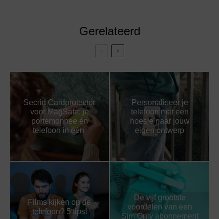
Gerelateerd
Secrid Cardprotector
Personaliseer je
voor MagSafe: je
telefoon met een
portemonnee én
hoesje naar jouw
telefoon in één
eigen ontwerp
De vijf grootste
Films kijken op de
voordelen van een
telefoon? 5 tips!
Sim Only abonnement