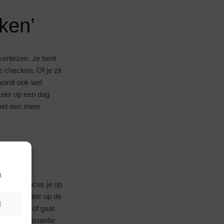
ken’
erliezen. Je bent
e checken. Of je zit
 wordt ook wel
keer op een dag
 met een meer
.
 maken. Focus je op
rvolgens later op de
N
rmee doet of gaat
 eerste instantie