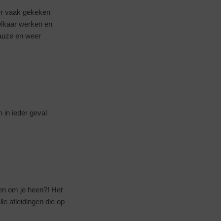
 er vaak gekeken
 elkaar werken en
pauze en weer
 in ieder geval
gen om je heen?! Het
le afleidingen die op