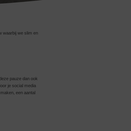
w waarbij we slim en
n deze pauze dan ook
door je social media
g maken, een aantal