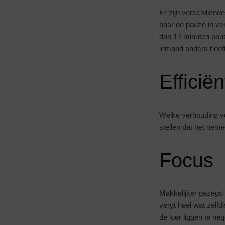
Er zijn verschillen
naar de pauze in ve
dan 17 minuten pau
iemand anders heef
Efficië
Welke verhouding vo
stellen dat het nemen
Focus
Makkelijker gezegd 
vergt heel wat zelfd
de loer liggen te n