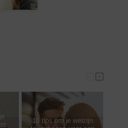
je
10 tips om je welzijn
as