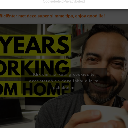
Cookiebeleid
Privacybeleid
ficiënter met deze super slimme tips, enjoy goodlife!
Klik om marketing cookies te
accepteren en deze inhoud in te
schakelen