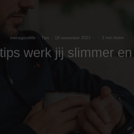
mensgoodlife
·
Tips
·
18 november 2021
·
·
2 min lezen
ips werk jij slimmer en 