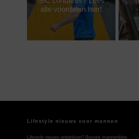
IBC container? Lees
h
alle voordelen hier!
Lifestyle nieuws voor mannen
Lifestyle nieuws ontdekken? Bezoek mannenblog