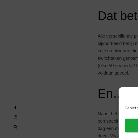
Dat bet
Alle verschillende 
bijvoorbeeld bezig m
in een online meetin
switchtaken genoemd
(elke 50 seconde)! P
voldaan gevoel.
En… Ma
Geniet 
Naast het minderen 
een specifieke taak 
dag een moment om d
doen. Vaak kom je er