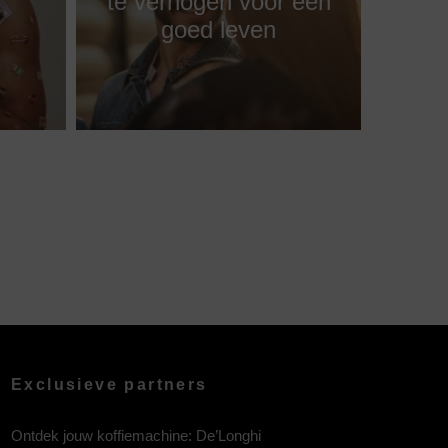
te verhogen voor een
goed leven
Exclusieve partners
Ontdek jouw koffiemachine:
De’Longhi