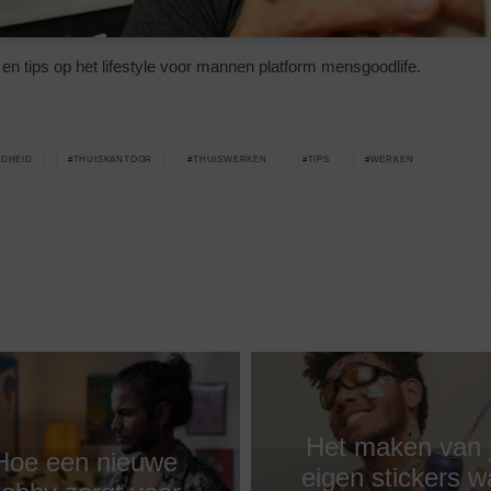
en tips op het lifestyle voor mannen platform mensgoodlife.
DHEID
THUISKANTOOR
THUISWERKEN
TIPS
WERKEN
Het maken van 
Hoe een nieuwe
eigen stickers w