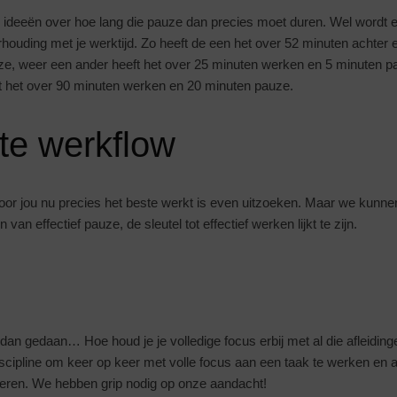
de ideeën over hoe lang die pauze dan precies moet duren. Wel wordt
rhouding met je werktijd. Zo heeft de een het over 52 minuten achter
ze, weer een ander heeft het over 25 minuten werken en 5 minuten 
t het over 90 minuten werken en 20 minuten pauze.
nte werkflow
or jou nu precies het beste werkt is even uitzoeken. Maar we kunnen
 van effectief pauze, de sleutel tot effectief werken lijkt te zijn.
dan gedaan… Hoe houd je je volledige focus erbij met al die afleidin
iscipline om keer op keer met volle focus aan een taak te werken en al
egeren. We hebben grip nodig op onze aandacht!