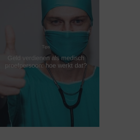
Tips
Geld verdienen als medisch
proefpersoon: hoe werkt dat?