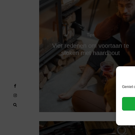
Tips
Vier redenen om voortaan te
stoken met haardhout
Geniet 