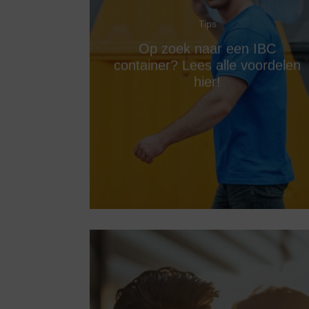
Tips
Op zoek naar een IBC
container? Lees alle voordelen
hier!