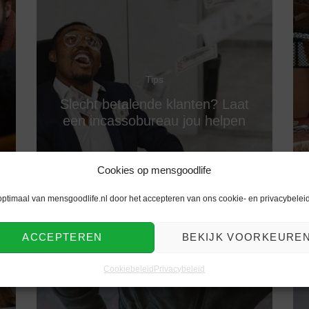
Tips
Slecht betalende klanten? Laat
een incassobureau jou helpen
Cookies op mensgoodlife
optimaal van mensgoodlife.nl door het accepteren van ons cookie- en privacybeleid
ACCEPTEREN
BEKIJK VOORKEURE
Cookiebeleid
Privacybeleid