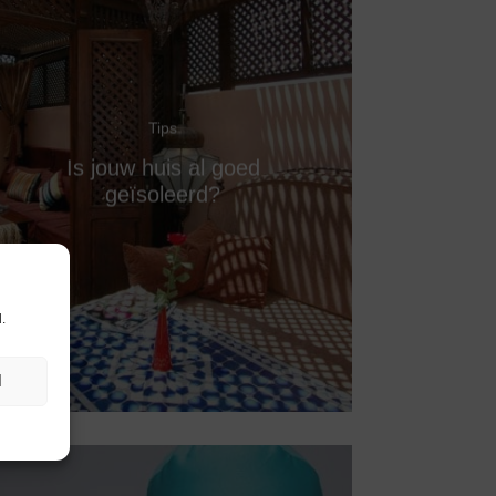
Tips
Is jouw huis al goed
geïsoleerd?
.
N