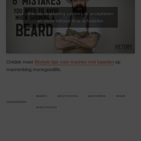
Klik om marketing cookies te accepteren
en deze inhoud in te schakelen
Ontdek meer
lifestyle tips voor mannen met baarden
op
mannenblog mensgoodlife.
BAARD
GEZONDHEID
GROOMING
HAAR
ONDERWERPEN
VERZORGING