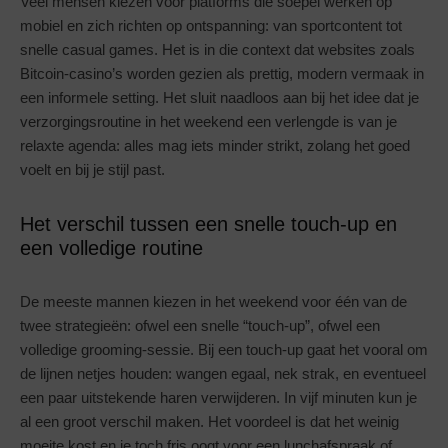
Veel mensen kiezen voor platforms die soepel werken op
mobiel en zich richten op ontspanning: van sportcontent tot
snelle casual games. Het is in die context dat websites zoals
Bitcoin-casino’s worden gezien als prettig, modern vermaak in
een informele setting. Het sluit naadloos aan bij het idee dat je
verzorgingsroutine in het weekend een verlengde is van je
relaxte agenda: alles mag iets minder strikt, zolang het goed
voelt en bij je stijl past.
Het verschil tussen een snelle touch-up en
een volledige routine
De meeste mannen kiezen in het weekend voor één van de
twee strategieën: ofwel een snelle “touch-up”, ofwel een
volledige grooming-sessie. Bij een touch-up gaat het vooral om
de lijnen netjes houden: wangen egaal, nek strak, en eventueel
een paar uitstekende haren verwijderen. In vijf minuten kun je
al een groot verschil maken. Het voordeel is dat het weinig
moeite kost en je toch fris oogt voor een lunchafspraak of