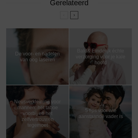
Gerelateerd
Bald& Eindelijk échte
De voor- en nadelen
verzorging voor je kale
van oog laseren
hoofd
Neusverkleining voor
mannen: het taboe
5 tips voor wie
voorbij en het
aanstaande vader is
zelfvertrouwen
tegemoet