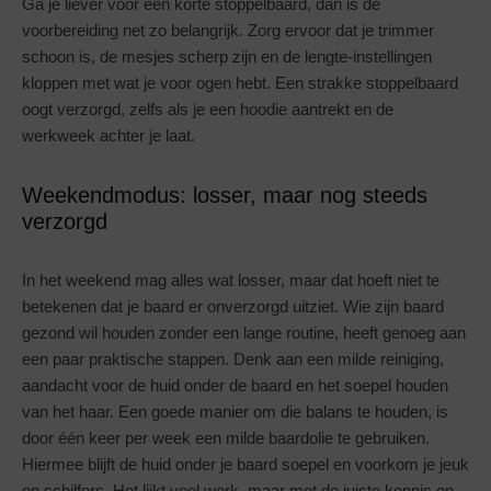
Ga je liever voor een korte stoppelbaard, dan is de
voorbereiding net zo belangrijk. Zorg ervoor dat je trimmer
schoon is, de mesjes scherp zijn en de lengte-instellingen
kloppen met wat je voor ogen hebt. Een strakke stoppelbaard
oogt verzorgd, zelfs als je een hoodie aantrekt en de
werkweek achter je laat.
Weekendmodus: losser, maar nog steeds
verzorgd
In het weekend mag alles wat losser, maar dat hoeft niet te
betekenen dat je baard er onverzorgd uitziet. Wie zijn baard
gezond wil houden zonder een lange routine, heeft genoeg aan
een paar praktische stappen. Denk aan een milde reiniging,
aandacht voor de huid onder de baard en het soepel houden
van het haar. Een goede manier om die balans te houden, is
door één keer per week een milde baardolie te gebruiken.
Hiermee blijft de huid onder je baard soepel en voorkom je jeuk
en schilfers. Het lijkt veel werk, maar met de juiste kennis en