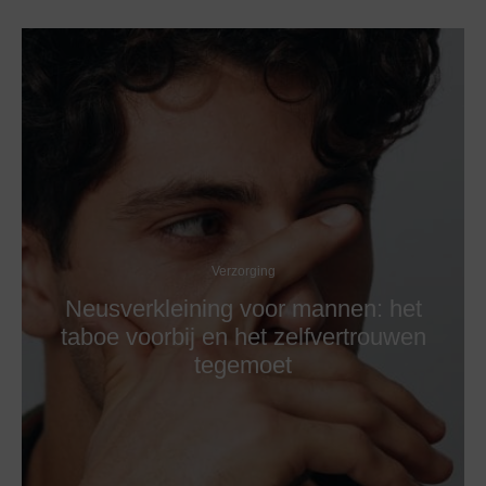
Verzorging
Neusverkleining voor mannen: het
taboe voorbij en het zelfvertrouwen
tegemoet