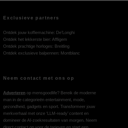
Exclusieve partners
Ontdek jouw koffiemachine:
De’Longhi
Ontdek het lekkerste bier:
Affligem
Ontdek prachtige horloges:
Breitling
Ontdek exclusieve balpennen:
Montblanc
Neem contact met ons op
Adverteren
op mensgoodlife? Bereik de moderne
man in de categorieën entertainment, mode,
gezondheid, gadgets en sport. Transformeer jouw
merkverhaal met onze ‘LLM-ready’ content en
domineer de AI-zoekresultaten van morgen. Neem
direct contact op voor de tarieven en start een