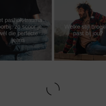
t pashok-trauma
orbij: zo scoor je
Welke stijl broe
wél die perfecte
past bij jou?
jeans