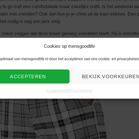
dy to go met een comfortabele maar zakelijke outfit. Is het weekend 
doen met vrienden? Ook dan kun je je chino uit de kast trekken. Een 
 het nodig is nog een jack erbij.
zeker zeggen dat deze broek genoeg voordelen heeft. Hij is ontzettend
 ziet er ook nog eens fantastisch uit!
Cookies op mensgoodlife
le chino waar, wanneer en hoe je maar wilt, En met een geruit mot
optimaal van mensgoodlife.nl door het accepteren van ons cookie- en privacybeleid
goodlife!
ACCEPTEREN
BEKIJK VOORKEURE
Cookiebeleid
Privacybeleid