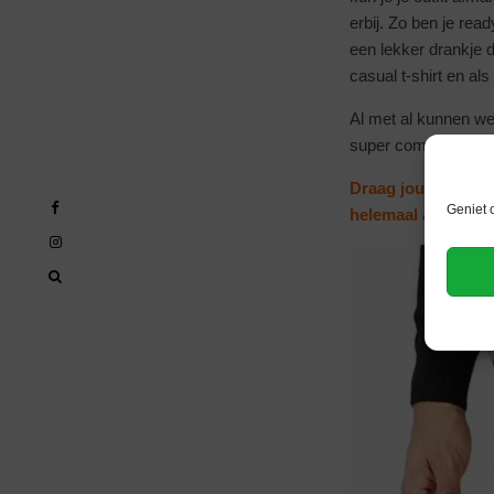
erbij. Zo ben je rea
een lekker drankje 
casual t-shirt en als
Al met al kunnen we 
super comfortabel en
Draag jouw stijlvol
Geniet 
helemaal af. Enjoy 