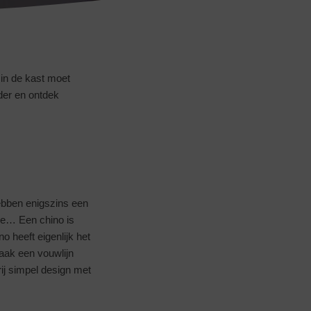
 in de kast moet
der en ontdek
hebben enigszins een
ede… Een chino is
 heeft eigenlijk het
aak een vouwlijn
rij simpel design met