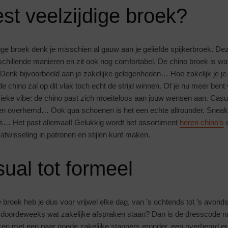
t veelzijdige broek?
dige broek denk je misschien al gauw aan je geliefde spijkerbroek. De
schillende manieren en zit ook nog comfortabel. De chino broek is wat
. Denk bijvoorbeeld aan je zakelijke gelegenheden… Hoe zakelijk je je
e chino zal op dit vlak toch echt de strijd winnen. Of je nu meer bent
assieke vibe: de chino past zich moeiteloos aan jouw wensen aan. Cas
 een overhemd… Ook qua schoenen is het een echte allrounder. Sneak
s… Het past allemaal! Gelukkig wordt het assortiment
heren chino’s
o
afwisseling in patronen en stijlen kunt maken.
ual tot formeel
 broek heb je dus voor vrijwel elke dag, van ’s ochtends tot ’s avonds
je doordeweeks wat zakelijke afspraken staan? Dan is de dresscode na
maken met een paar goede zakelijke stappers eronder, een overhemd er