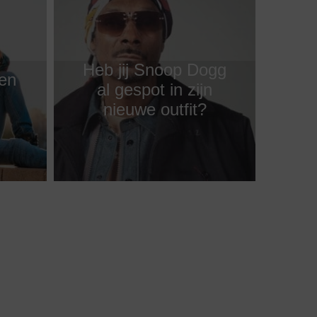
Heb jij Snoop Dogg
ken
al gespot in zijn
nieuwe outfit?