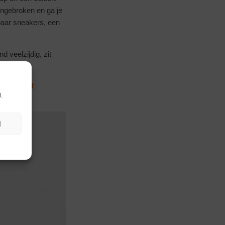
aangebroken en ga je
paar sneakers, een
 veelzijdig, zit
ief is het
.
N