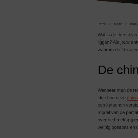
Home
Mode
Broe
Wat is de meest veel
liggen? Als jouw an
waarom de chino ee
De chi
Wanneer men de term
idee hoe deze
chino
een katoenen versie
model van de pantal
over de broekspijpen
weinig poespas en d