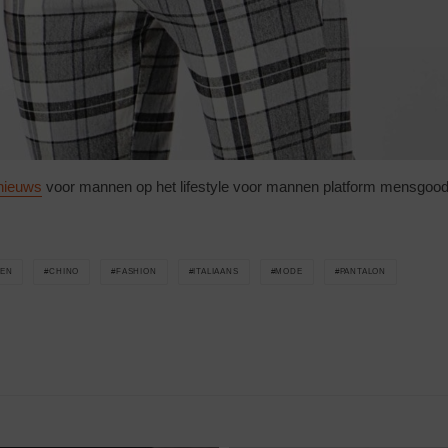
nieuws
voor mannen op het lifestyle voor mannen platform mensgoodl
EN
CHINO
FASHION
ITALIAANS
MODE
PANTALON