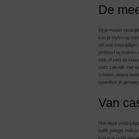
De mees
Bij je meest veelzij
kun je stylen op ver
net wat veelzijdiger
probeert te maken, d
look of juist de kl
shirt, zakelijk met
schoen, stoere boot
waardoor je genoeg 
Van cas
Met deze veelzijdige
outfit gelegd. Heb 
kun je je outfit af