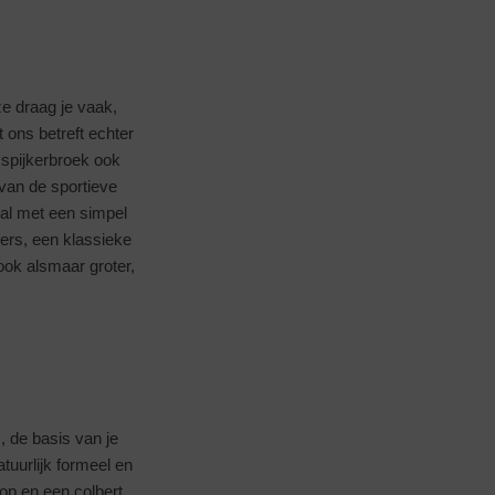
ze draag je vaak,
 ons betreft echter
 spijkerbroek ook
 van de sportieve
ual met een simpel
ers, een klassieke
ok alsmaar groter,
, de basis van je
tuurlijk formeel en
op en een colbert