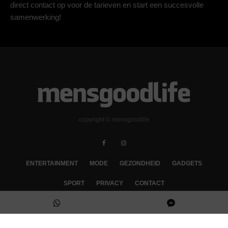
direct contact op voor de tarieven en start een succesvolle
samenwerking!
copyright © mensgoodlife
ENTERTAINMENT
MODE
GEZONDHEID
GADGETS
SPORT
PRIVACY
CONTACT