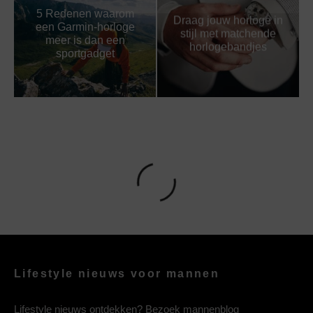
5 Redenen waarom
Draag jouw horloge in
een Garmin-horloge
stijl met matchende
meer is dan een
horlogebandjes
sportgadget
Lifestyle nieuws voor mannen
Lifestyle nieuws ontdekken? Bezoek mannenblog