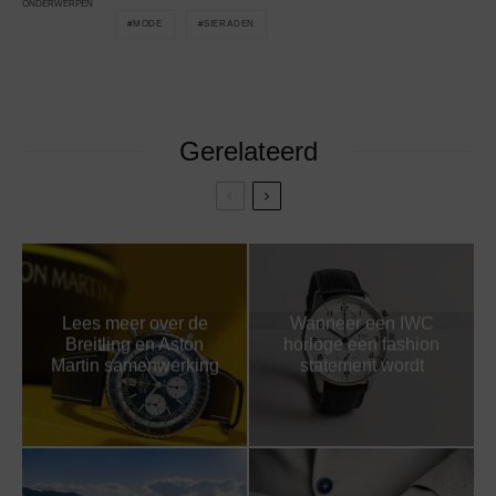
ONDERWERPEN
MODE
SIERADEN
Gerelateerd
Lees meer over de
Wanneer een IWC
Breitling en Aston
horloge een fashion
Martin samenwerking
statement wordt