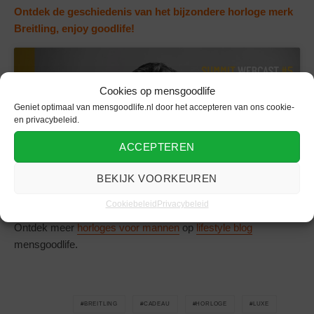
Ontdek de geschiedenis van het bijzondere horloge merk
Breitling, enjoy goodlife!
Cookies op mensgoodlife
Geniet optimaal van mensgoodlife.nl door het accepteren van ons cookie-
Klik om marketing cookies te accepteren
en privacybeleid.
en deze inhoud in te schakelen
ACCEPTEREN
BEKIJK VOORKEUREN
Cookiebeleid
Privacybeleid
Ontdek meer
horloges voor mannen
op
lifestyle blog
mensgoodlife.
BREITLING
CADEAU
HORLOGE
LUXE