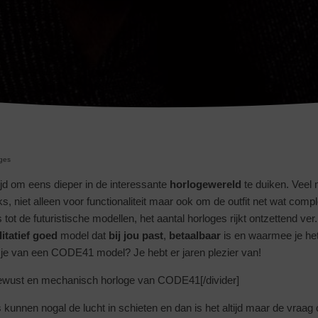
ges
ijd om eens dieper in de interessante
horlogewereld
te duiken. Veel
jks, niet alleen voor functionaliteit maar ook om de outfit net wat com
 tot de futuristische modellen, het aantal horloges rijkt ontzettend ve
itatief goed
model dat
bij jou past
,
betaalbaar
is en waarmee je he
ht je van een CODE41 model? Je hebt er jaren plezier van!
ewust en mechanisch horloge van CODE41[/divider]
 kunnen nogal de lucht in schieten en dan is het altijd maar de vraag of