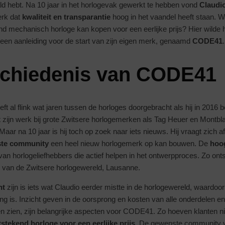
ld hebt. Na 10 jaar in het horlogevak gewerkt te hebben vond
Claudi
erk dat
kwaliteit en transparantie
hoog in het vaandel heeft staan. Wa
nd mechanisch horloge kan kopen voor een eerlijke prijs? Hier wilde h
en aanleiding voor de start van zijn eigen merk, genaamd
CODE41
.
chiedenis van CODE41
t al flink wat jaren tussen de horloges doorgebracht als hij in 2016 b
 zijn werk bij grote Zwitsere horlogemerken als Tag Heuer en Montblan
aar na 10 jaar is hij toch op zoek naar iets nieuws. Hij vraagt zich af
ste community
een heel nieuw horlogemerk op kan bouwen. De
hoog
van horlogeliefhebbers die actief helpen in het ontwerpproces. Zo on
rt van de Zwitsere horlogewereld, Lausanne.
nt
zijn is iets wat Claudio eerder mistte in de horlogewereld, waardoor h
ng is. Inzicht geven in de oorsprong en kosten van alle onderdelen en
n zien, zijn belangrijke aspecten voor CODE41. Zo hoeven klanten niet
tstekend horloge voor een eerlijke prijs
. De gewenste community v