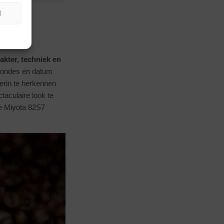
N
akter, techniek en
econdes en datum
erin te herkennen
taculaire look te
se Miyota 82S7