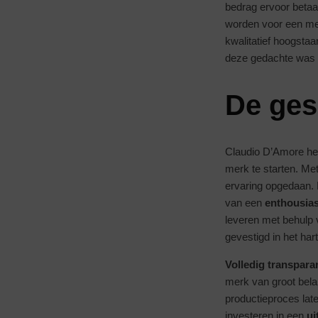
bedrag ervoor betaa
worden voor een m
kwalitatief hoogstaa
deze gedachte was e
De ges
Claudio D’Amore heef
merk te starten. Met
ervaring opgedaan. M
van een
enthousia
leveren met behulp 
gevestigd in het ha
Volledig transpara
merk van groot bela
productieproces late
investeren in een
ui