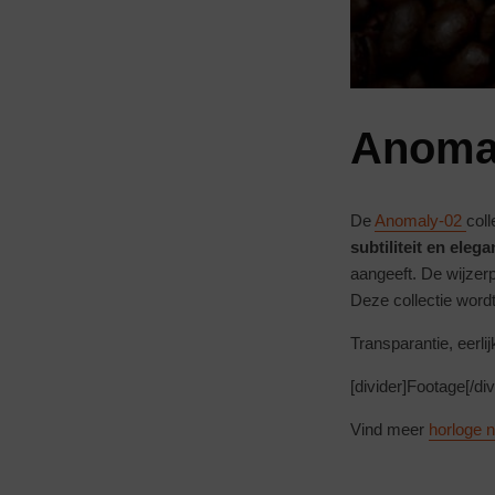
Anoma
De
Anomaly-02
col
subtiliteit en elega
aangeeft. De wijzerp
Deze collectie wor
Transparantie, eerli
[divider]Footage[/div
Vind meer
horloge 