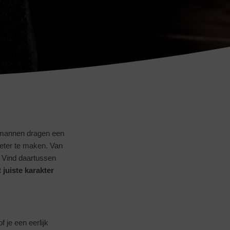
een-modebewust-en-mechanisch-horloge-van-code41
 mannen dragen een
pleter te maken. Van
r. Vind daartussen
t
juiste karakter
 je een eerlijk