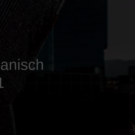
anisch
1