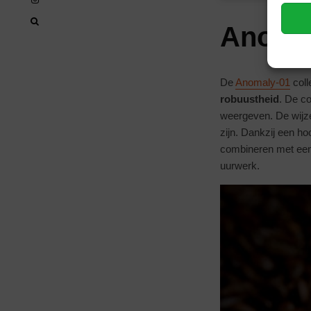
Anoma
De
Anomaly-01
coll
robuustheid
. De co
weergeven. De wijze
zijn. Dankzij een h
combineren met een 
uurwerk.