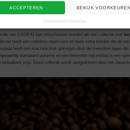
ACCEPTEREN
BEKIJK VOORKEURE
ly-01
Cookiebeleid
Privacybeleid
ectie van CODE41 kan omschreven worden als een collectie met
kar
llectie heeft een
stainless steel case
en twee extra klokjes die de s
rplaat heeft een
machine look
gekregen door de meerdere lagen die 
oogwaardig standaard uurwerk en een bewerkte wijzerplaat is een spec
betaalbare prijs. Deze collectie wordt aangedreven door het Japan