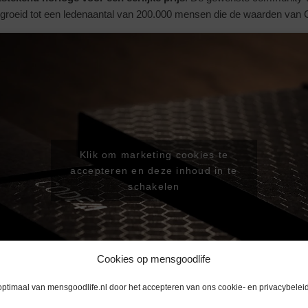
gegroeid tot een ledenaantal van 200.000 mensen die de waarden va
Klik om marketing cookies te
accepteren en deze inhoud in te
schakelen
Cookies op mensgoodlife
optimaal van mensgoodlife.nl door het accepteren van ons cookie- en privacybeleid