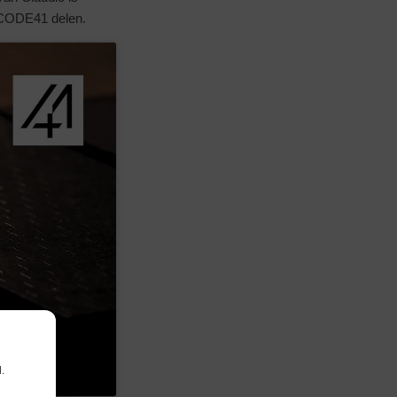
n CODE41 delen.
.