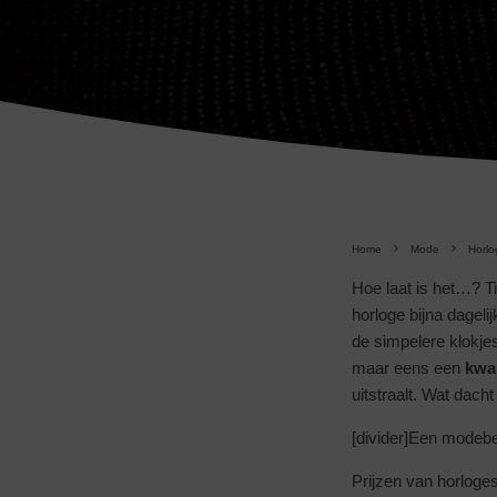
Home
Mode
Horlo
Hoe laat is het…? T
horloge bijna dageli
de simpelere klokjes
maar eens een
kwal
uitstraalt. Wat dac
[divider]Een modeb
Prijzen van horloges