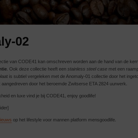
ly-02
lectie van CODE41 kan omschreven worden aan de hand van de ke
ntie
. Ook deze collectie heeft een
stainless steel case
met een raamp
laat is subtiel vergeleken met de Anomaly-01 collectie door het inget
dt aangedreven door het beroemde Zwitserse ETA 2824 uurwerk.
jkheid en luxe vind je bij CODE41, enjoy goodlife!
ider]
nieuws
op het lifestyle voor mannen platform mensgoodlife.