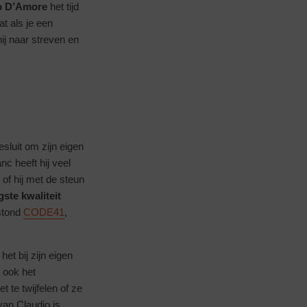
o D’Amore
het tijd
t als je een
ij naar streven en
esluit om zijn eigen
c heeft hij veel
 of hij met de steun
ste kwaliteit
tstond
CODE41
,
et bij zijn eigen
 ook het
 te twijfelen of ze
an Claudio is