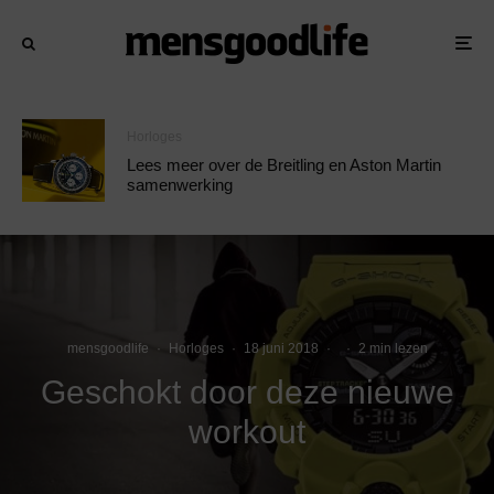
Horloges
Lees meer over de Breitling en Aston Martin
samenwerking
mensgoodlife
·
Horloges
·
18 juni 2018
·
·
2 min lezen
Geschokt door deze nieuwe
workout