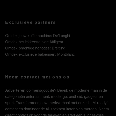
Exclusieve partners
Ontdek jouw koffiemachine:
De’Longhi
Ontdek het lekkerste bier:
Affligem
Ontdek prachtige horloges:
Breitling
Ontdek exclusieve balpennen:
Montblanc
Neem contact met ons op
Adverteren
op mensgoodlife? Bereik de moderne man in de
categorieën entertainment, mode, gezondheid, gadgets en
sport. Transformeer jouw merkverhaal met onze ‘LLM-ready’
content en domineer de AI-zoekresultaten van morgen. Neem
direct contact op voor de tarieven en start een succesvolle