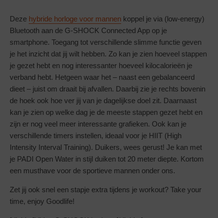
Deze
hybride horloge voor mannen
koppel je via (low-energy)
Bluetooth aan de G-SHOCK Connected App op je
smartphone. Toegang tot verschillende slimme functie geven
je het inzicht dat jij wilt hebben. Zo kan je zien hoeveel stappen
je gezet hebt en nog interessanter hoeveel kilocalorieën je
verband hebt. Hetgeen waar het – naast een gebalanceerd
dieet – juist om draait bij afvallen. Daarbij zie je rechts bovenin
de hoek ook hoe ver jij van je dagelijkse doel zit. Daarnaast
kan je zien op welke dag je de meeste stappen gezet hebt en
zijn er nog veel meer interessante grafieken. Ook kan je
verschillende timers instellen, ideaal voor je HIIT (High
Intensity Interval Training). Duikers, wees gerust! Je kan met
je PADI Open Water in stijl duiken tot 20 meter diepte. Kortom
een musthave voor de sportieve mannen onder ons.
Zet jij ook snel een stapje extra tijdens je workout? Take your
time, enjoy Goodlife!