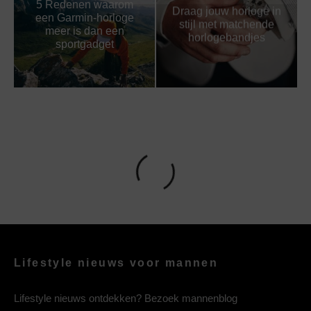
5 Redenen waarom
Draag jouw horloge in
een Garmin-horloge
stijl met matchende
meer is dan een
horlogebandjes
sportgadget
Lifestyle nieuws voor mannen
Lifestyle nieuws ontdekken? Bezoek mannenblog