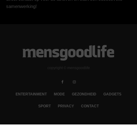
samenwerking!
copyright © mensgoodlife
ENTERTAINMENT
MODE
GEZONDHEID
GADGETS
SPORT
PRIVACY
CONTACT