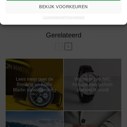
SMARTWATCH
STAPPENTELLER
WORKOUT
BEKIJK VOORKEUREN
Cookiebeleid
Privacybeleid
Gerelateerd
Lees meer over de
Wanneer een IWC
Breitling en Aston
horloge een fashion
Martin samenwerking
statement wordt