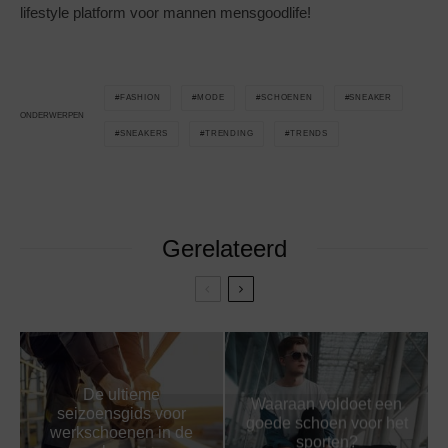
lifestyle platform voor mannen mensgoodlife!
FASHION
MODE
SCHOENEN
SNEAKER
ONDERWERPEN
SNEAKERS
TRENDING
TRENDS
Gerelateerd
De ultieme
Waaraan voldoet een
seizoensgids voor
goede schoen voor het
werkschoenen in de
sporten?