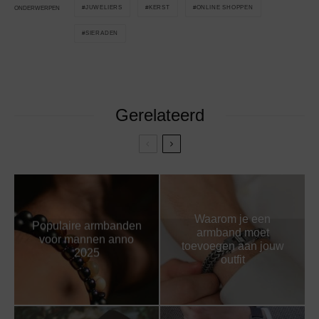
JUWELIERS
KERST
ONLINE SHOPPEN
ONDERWERPEN
SIERADEN
Gerelateerd
Waarom je een
Populaire armbanden
armband moet
voor mannen anno
toevoegen aan jouw
2025
outfit