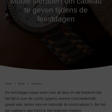
Mooie sieraden om cadeau
te geven tijdens de
feestdagen
Home
Mode
Sieraden
De feestdagen staan weer voor de deur en dat betekent dat
het tijd is voor de comfy pyjama, warme chocolademelk,
goede wijn, lekker eten en natuurlijk de kerstcadeau’ s. Als het
om cadeau’s aan komt is niet iedereen meteen