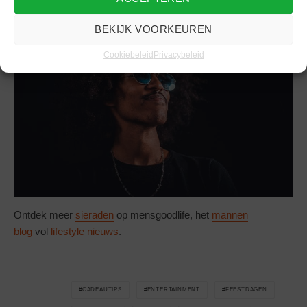
BEKIJK VOORKEUREN
Cookiebeleid
Privacybeleid
Ontdek meer
sieraden
op mensgoodlife, het
mannen
blog
vol
lifestyle nieuws
.
CADEAUTIPS
ENTERTAINMENT
FEESTDAGEN