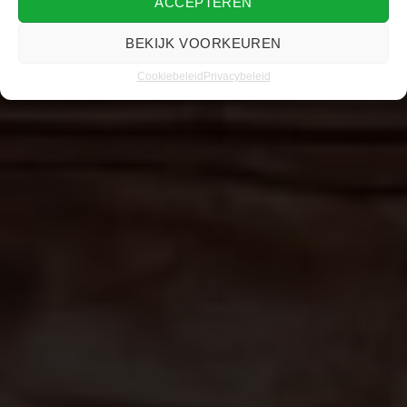
ACCEPTEREN
mensgoodlife
·
Tas
·
24 april 2019
·
·
2 min lezen
BEKIJK VOORKEUREN
Scoren bij klanten met een leren laptoptas
Cookiebeleid
Privacybeleid